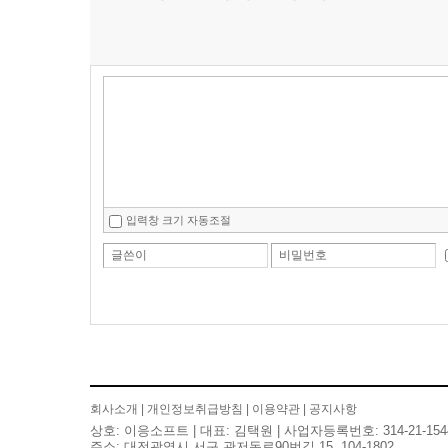
입력창 크기 자동조절
글쓴이
비밀번호
회사소개
|
개인정보취급방침
|
이용약관
|
공지사항
상호: 이응소프트 | 대표: 김택원 | 사업자등록번호: 314-21-154
주소: 대전광역시 서구 관저동로90번길 15, 104-1802