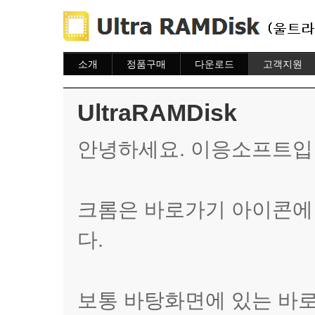
소개
정품구매
다운로드
고객지원
소개
주문하기
다운로드
도움말
주문조회
자주묻는질문
UltraRAMDisk
이용안내
질문하기
안녕하세요. 이응소프트입
크롬은 바로가기 아이콘에
다.
보통 바탕화면에 있는 바