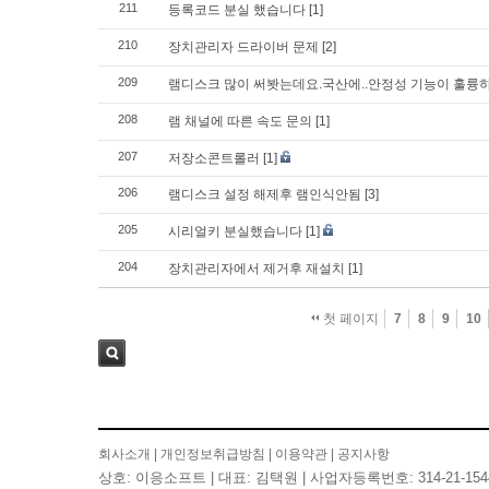
211
등록코드 분실 했습니다
[1]
210
장치관리자 드라이버 문제
[2]
209
램디스크 많이 써봣는데요.국산에..안정성 기능이 훌륭
208
램 채널에 따른 속도 문의
[1]
207
저장소콘트롤러
[1]
206
램디스크 설정 해제후 램인식안됨
[3]
205
시리얼키 분실했습니다
[1]
204
장치관리자에서 제거후 재설치
[1]
첫 페이지
7
8
9
10
검색
회사소개
|
개인정보취급방침
|
이용약관
|
공지사항
상호: 이응소프트 | 대표: 김택원 | 사업자등록번호: 314-21-154