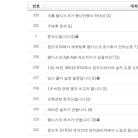
번호
제목
223
크롬 램디스크가 됐다안됐다 하네요
[1]
222
구매후 문의
[1]
»
문의드립니다
[1]
220
윈도우10에서 재부팅후 램디스크 초기화가 안되는듯 ?
219
램디스크 2gb 4gb 속도차이가 있을까요?
[1]
218
1.61 버전, Win10 RS2에서 장치드라이버 설치 도중 
217
임시 폴더 설정 질문입니다
[1]
216
1.6 버젼 관련 몇자 쓰고자 합니다
[1]
215
오류관련 문의드립니다
[1]
214
새버전 설치가 안됩니다.
[4]
213
램디스크 제거가 안됩니다.
[3]
212
윈도우 10 RS2 유저인데 장치관리자에서 느낌표 뜹니다