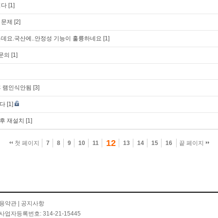
니다
[1]
 문제
[2]
데요.국산에..안정성 기능이 훌륭하네요
[1]
 문의
[1]
후 램인식안됨
[3]
다
[1]
후 재설치
[1]
12
첫 페이지
7
8
9
10
11
13
14
15
16
끝 페이지
용약관
|
공지사항
사업자등록번호: 314-21-15445