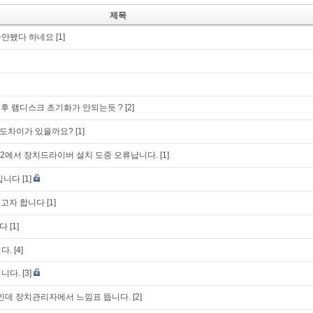
제목
다안됐다 하네요
[1]
후 램디스크 초기화가 안되는듯 ?
[2]
 속도차이가 있을까요?
[1]
0 RS2에서 장치드라이버 설치 도중 오류납니다.
[1]
입니다
[1]
 쓰고자 합니다
[1]
다
[1]
다.
[4]
니다.
[3]
유저인데 장치관리자에서 느낌표 뜹니다.
[2]