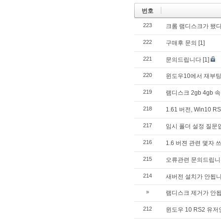
번호
223
크롬 램디스크가 됐
222
구매후 문의
[1]
221
문의드립니다
[1]
220
윈도우10에서 재부팅
219
램디스크 2gb 4gb
218
1.61 버전, Win1
217
임시 폴더 설정 질문
216
1.6 버젼 관련 몇자
215
오류관련 문의드립니
214
새버전 설치가 안됩니
»
램디스크 제거가 안됩
212
윈도우 10 RS2 