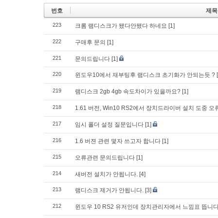
번호
제목
223
크롬 램디스크가 됐다안됐다 하네요
[1]
222
구매후 문의
[1]
221
문의드립니다
[1]
220
윈도우10에서 재부팅후 램디스크 초기화가 안되는듯 ?
219
램디스크 2gb 4gb 속도차이가 있을까요?
[1]
218
1.61 버전, Win10 RS2에서 장치드라이버 설치 도중 
217
임시 폴더 설정 질문입니다
[1]
216
1.6 버젼 관련 몇자 쓰고자 합니다
[1]
215
오류관련 문의드립니다
[1]
214
새버전 설치가 안됩니다.
[4]
213
램디스크 제거가 안됩니다.
[3]
212
윈도우 10 RS2 유저인데 장치관리자에서 느낌표 뜹니다