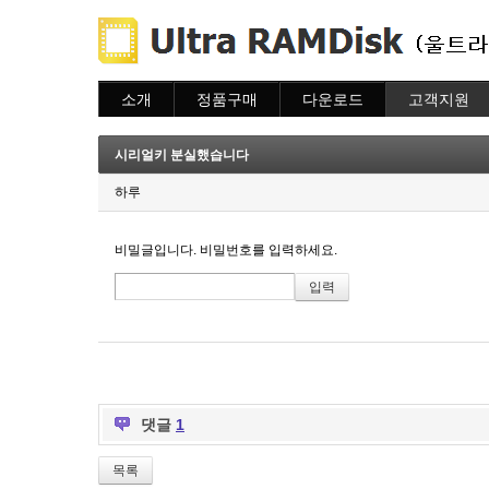
소개
정품구매
다운로드
고객지원
소개
주문하기
다운로드
도움말
주문조회
자주묻는질문
시리얼키 분실했습니다
이용안내
질문하기
하루
비밀글입니다. 비밀번호를 입력하세요.
댓글
1
목록