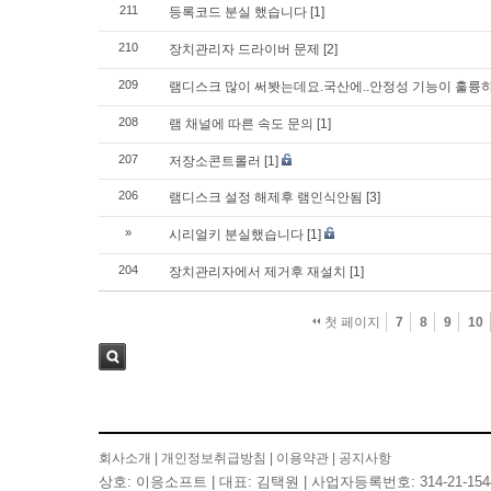
211
등록코드 분실 했습니다
[1]
210
장치관리자 드라이버 문제
[2]
209
램디스크 많이 써봣는데요.국산에..안정성 기능이 훌륭
208
램 채널에 따른 속도 문의
[1]
207
저장소콘트롤러
[1]
206
램디스크 설정 해제후 램인식안됨
[3]
»
시리얼키 분실했습니다
[1]
204
장치관리자에서 제거후 재설치
[1]
첫 페이지
7
8
9
10
검색
회사소개
|
개인정보취급방침
|
이용약관
|
공지사항
상호: 이응소프트 | 대표: 김택원 | 사업자등록번호: 314-21-154