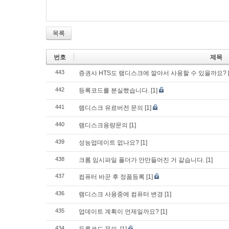
목록
번호
제목
443
증권사 HTS도 램디스크에 깔아서 사용할 수 있을까요?
442
등록코드를 분실했습니다.
[1]
441
램디스크 유료버전 문의
[1]
440
램디스크용량문의
[1]
439
성능업데이트 없나요?
[1]
438
크롬 임시파일 폴더가 안만들어진 거 같습니다.
[1]
437
컴퓨터 바꾼 후 정품등록
[1]
436
램디스크 사용중에 컴퓨터 변경
[1]
435
업데이트 계획이 언제일까요?
[1]
434