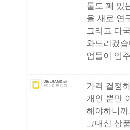
툴도 꽤 있
을 새로 연
그리고 다
와드리겠습
업들이 입
UltraRAMDisk
가격 결정
2013.11.18 13:21
개인 뿐만 
해야하니까
그대신 상품