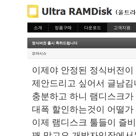
소개
정품구매
다운로드
고객지원
소개
주문하기
다운로드
도움말
주문조회
자주묻는질문
정식버전 출시 축하드립니다
이용안내
질문하기
오아시스
이제야 안정된 정식버전이
제안드리고 싶어서 글남김
충분하고 하니 램디스크가
대폭 할인하는것이 어떨가
이제 램디스크 툴들이 즐
꽤 많고요 개발자입장에서