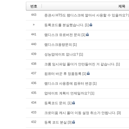
번호
제목
443
증권사 HTS도 램디스크에 깔아서 사용할 수 있을까요?
»
등록코드를 분실했습니다.
[1]
441
램디스크 유료버전 문의
[1]
440
램디스크용량문의
[1]
439
성능업데이트 없나요?
[1]
438
크롬 임시파일 폴더가 안만들어진 거 같습니다.
[1]
437
컴퓨터 바꾼 후 정품등록
[1]
436
램디스크 사용중에 컴퓨터 변경
[1]
435
업데이트 계획이 언제일까요?
[1]
434
등록코드 문의.
[1]
433
크로미움 캐시 폴더 이동 설정 취소가 안됩니다.
[3]
432
등록 코드 분실
[3]