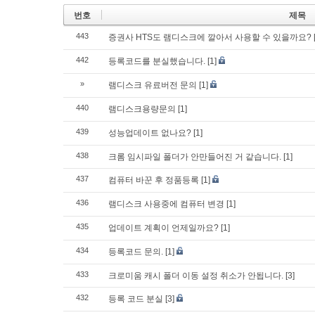
번호
제목
443
증권사 HTS도 램디스크에 깔아서 사용할 수 있을까요?
442
등록코드를 분실했습니다.
[1]
»
램디스크 유료버전 문의
[1]
440
램디스크용량문의
[1]
439
성능업데이트 없나요?
[1]
438
크롬 임시파일 폴더가 안만들어진 거 같습니다.
[1]
437
컴퓨터 바꾼 후 정품등록
[1]
436
램디스크 사용중에 컴퓨터 변경
[1]
435
업데이트 계획이 언제일까요?
[1]
434
등록코드 문의.
[1]
433
크로미움 캐시 폴더 이동 설정 취소가 안됩니다.
[3]
432
등록 코드 분실
[3]