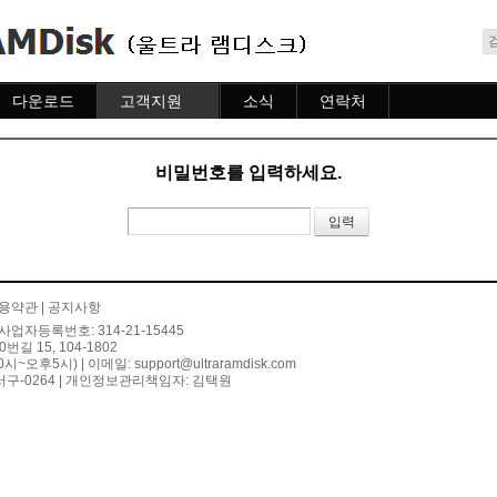
메뉴 건너뛰기
다운로드
고객지원
소식
연락처
다운로드
도움말
소식
연락처
자주묻는질문
비밀번호를 입력하세요.
질문하기
용약관
|
공지사항
사업자등록번호: 314-21-15445
 15, 104-1802
10시~오후5시) | 이메일:
support@ultraramdisk.com
구-0264 | 개인정보관리책임자: 김택원