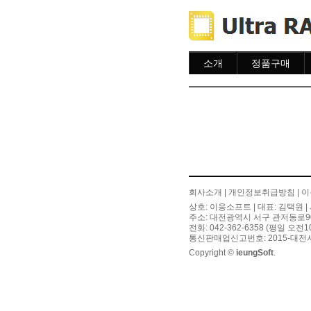
소개
정품구매
소개
주문하기
주문조회
이용안내
회사소개
|
개인정보취급방침
|
이
상호: 이응소프트 | 대표: 김택원 | 
주소: 대전광역시 서구 관저동로90번길
전화: 042-362-6358 (평일 오전
통신판매업신고번호: 2015-대전서
Copyright ©
ieungSoft
.