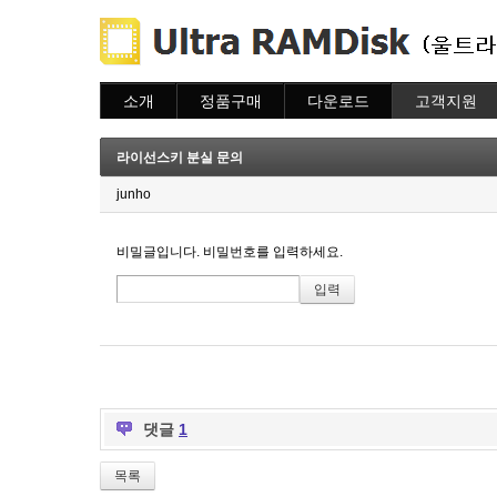
소개
정품구매
다운로드
고객지원
소개
주문하기
다운로드
도움말
주문조회
자주묻는질문
라이선스키 분실 문의
이용안내
질문하기
junho
비밀글입니다. 비밀번호를 입력하세요.
댓글
1
목록