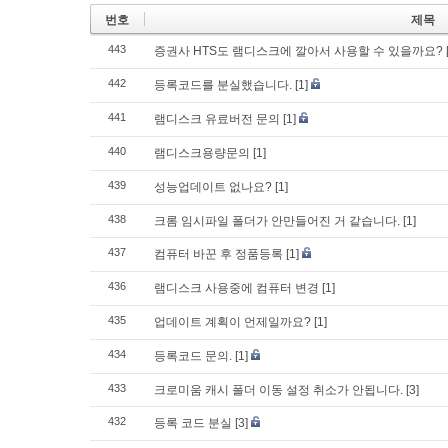
번호
제목
443
증권사 HTS도 램디스크에 깔아서 사용할 수 있을까요?
442
등록코드를 분실했습니다.
[1]
441
램디스크 유료버전 문의
[1]
440
램디스크용량문의
[1]
439
성능업데이트 없나요?
[1]
438
크롬 임시파일 폴더가 안만들어진 거 같습니다.
[1]
437
컴퓨터 바꾼 후 정품등록
[1]
436
램디스크 사용중에 컴퓨터 변경
[1]
435
업데이트 계획이 언제일까요?
[1]
434
등록코드 문의.
[1]
433
크로미움 캐시 폴더 이동 설정 취소가 안됩니다.
[3]
432
등록 코드 분실
[3]