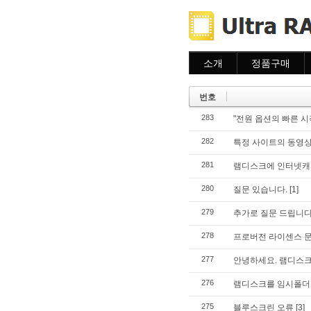
소개
정품구매
소개
주문하기
주문조회
번호
이용안내
283
"전원 옵션의 빠른 시
282
특정 사이트의 동영상
281
램디스크에 인터넷캐
280
질문 있습니다.
[1]
279
추가로 질문 드립니다.
278
프로버전 라이센스 
277
안녕하세요. 램디스크
276
램디스크를 임시폴더
275
블루스크린 오류
[3]