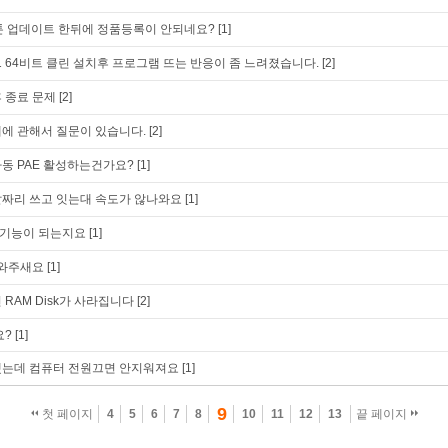
드스톤 업데이트 한뒤에 정품등록이 안되네요?
[1]
1 64비트 클린 설치후 프로그램 뜨는 반응이 좀 느려졌습니다.
[2]
 종료 문제
[2]
에 관해서 질문이 있습니다.
[2]
동 PAE 활성하는건가요?
[1]
짜리 쓰고 잇는대 속도가 않나와요
[1]
기능이 되는지요
[1]
도와주새요
[1]
RAM Disk가 사라집니다
[2]
요?
[1]
했는데 컴퓨터 전원끄면 안지워져요
[1]
9
첫 페이지
4
5
6
7
8
10
11
12
13
끝 페이지