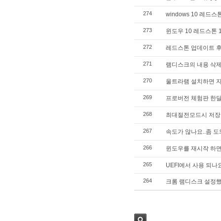
274
windows 10 레
273
윈도우 10 레드스톤 
272
레드스톤 업데이트 후
271
램디스크의 내용 삭제
270
울트라램 설치하면 자
269
프로버전 체험판 한달
268
최대절전모드시 저장
267
속도가 않나요..좀 
266
윈도우를 재시작 하면 
265
UEFI에서 사용 되나
264
크롬 램디스크 설정