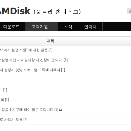
메뉴 건너뛰기
다운로드
고객지원
소식
연락처
다운로드
도움말
소식
연락처
자주묻는질문
제목
질문하기
작 켜기 설정 지원" 에 대한 질문
[3]
 실행이 안되고 결제할 때 진행이 안되요.
[1]
시 설정시 몇몇 프로그램 오류에 대해서
[1]
.
[1]
문의
[1]
 정품 1년 구매 하여 질문 드립니다
[1]
로 사용시 오류
[7]