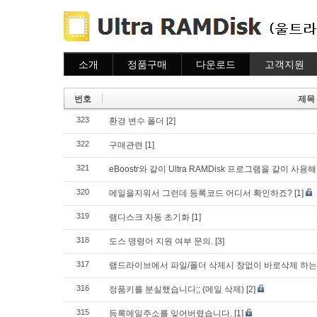
소개
정품구매
다운로드
고객지원
소개
주문하기
다운로드
도움말
주문조회
자주묻는질문
번호
제목
이용안내
질문하기
323
환경 변수 폴더
[2]
322
구매관련
[1]
321
eBoostr와 같이 Ultra RAMDisk 프로그램을 같이 
320
메일을지워서 그런데 등록코드 어디서 확인하죠?
[1]
319
램디스크 자동 초기화
[1]
318
도스 명령어 지원 여부 문의.
[3]
317
램드라이브에서 파일/폴더 삭제시 창없이 바로삭제 하는
316
정품키를 분실했습니다;; (메일 삭제)
[2]
315
등록메일주소를 잊어버렸습니다.
[1]