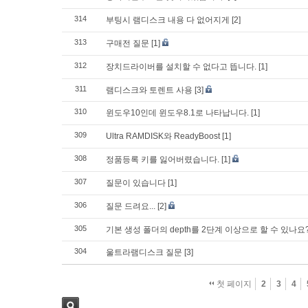
314
부팅시 램디스크 내용 다 없어지게
[2]
313
구매전 질문
[1]
312
장치드라이버를 설치할 수 없다고 뜹니다.
[1]
311
램디스크와 토렌트 사용
[3]
310
윈도우10인데 윈도우8.1로 나타납니다.
[1]
309
Ultra RAMDISK와 ReadyBoost
[1]
308
정품등록 키를 잃어버렸습니다.
[1]
307
질문이 있습니다
[1]
306
질문 드려요...
[2]
305
기본 생성 폴더의 depth를 2단계 이상으로 할 수 있나요
304
울트라램디스크 질문
[3]
첫 페이지
2
3
4