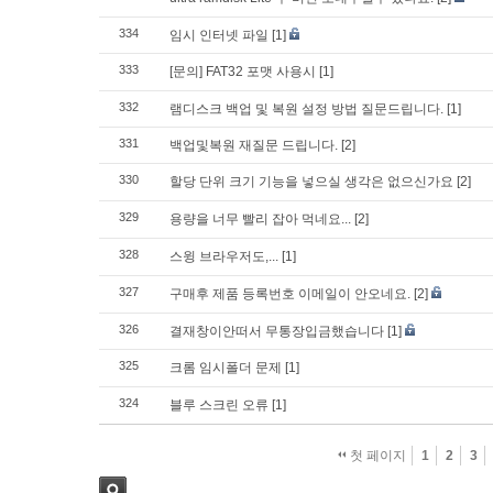
334
임시 인터넷 파일
[1]
333
[문의] FAT32 포맷 사용시
[1]
332
램디스크 백업 및 복원 설정 방법 질문드립니다.
[1]
331
백업및복원 재질문 드립니다.
[2]
330
할당 단위 크기 기능을 넣으실 생각은 없으신가요
[2]
329
용량을 너무 빨리 잡아 먹네요...
[2]
328
스윙 브라우저도,...
[1]
327
구매후 제품 등록번호 이메일이 안오네요.
[2]
326
결재창이안떠서 무통장입금했습니다
[1]
325
크롬 임시폴더 문제
[1]
324
블루 스크린 오류
[1]
첫 페이지
1
2
3