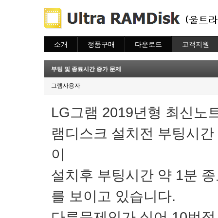
소개
정품구매
다운로드
고객지원
소개
주문하기
다운로드
도움말
주문조회
자주묻는질문
부팅 및 종료시간 증가 문제
이용안내
질문하기
그램사용자
LG그램 2019년형 최신노
램디스크 설치전 부팅시간 약
이
설치후 부팅시간 약 1분 
를 보이고 있습니다.
다른문제인가 싶어 10번정