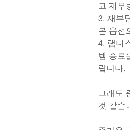
고 재부
3. 재부
본 옵션
4. 램디
템 종료
립니다.
그래도 
것 같습