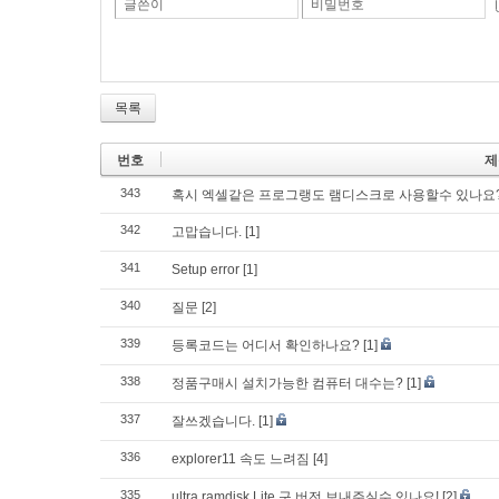
글쓴이
비밀번호
목록
번호
제
343
혹시 엑셀같은 프로그랭도 램디스크로 사용할수 있나요
342
고맙습니다.
[1]
341
Setup error
[1]
340
질문
[2]
339
등록코드는 어디서 확인하나요?
[1]
338
정품구매시 설치가능한 컴퓨터 대수는?
[1]
337
잘쓰겠습니다.
[1]
336
explorer11 속도 느려짐
[4]
335
ultra ramdisk Lite 구 버전 보내주실수 있나요!
[2]