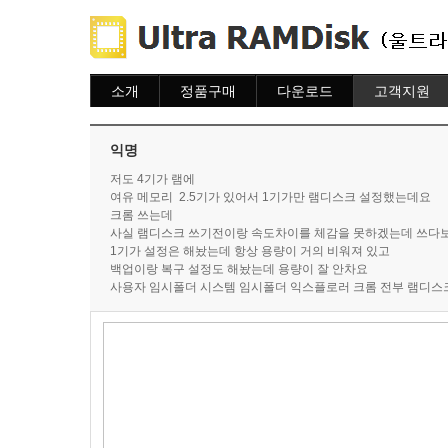
소개
정품구매
다운로드
고객지원
소개
주문하기
다운로드
도움말
주문조회
자주묻는질문
익명
이용안내
질문하기
저도 4기가 램에
여유 메모리 2.5기가 있어서 1기가만 램디스크 설정했는데요
크롬 쓰는데
사실 램디스크 쓰기전이랑 속도차이를 체감을 못하겠는데 쓰다
1기가 설정은 해놨는데 항상 용량이 거의 비워져 있고
백업이랑 복구 설정도 해놨는데 용량이 잘 안차요
사용자 임시폴더 시스템 임시폴더 익스플로러 크롬 전부 램디스