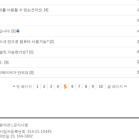
크를 사용할 수 있는건지요.
[4]
입니다.
[1]
램디스크 만으로 컴퓨터 사용가능?
[2]
 설치 가능한가요?
[1]
..
[3]
무비메이커가 안되요
[3]
5
첫 페이지
1
2
3
4
6
7
8
9
10
끝 페이지
용약관
|
공지사항
사업자등록번호: 314-21-15445
 15, 104-1802