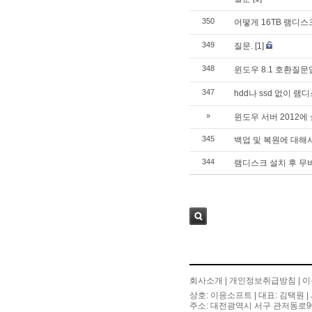
350
어떻게 16TB 램디스
349
질문.
[1]
348
윈도우 8.1 호환질문
347
hdd나 ssd 없이 
»
윈도우 서버 2012에
345
백업 및 복원에 대해서
344
램디스크 설치 후 
검색
회사소개
|
개인정보취급방침
|
이
상호: 이응소프트 | 대표: 김택원 | 
주소: 대전광역시 서구 관저동로90번길