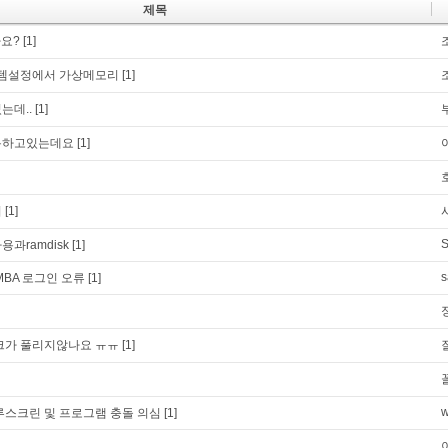
제목
가요?
[1]
템설정에서 가상메모리
[1]
는데..
[1]
용하고있는데요
[1]
의
[1]
S
사용과ramdisk
[1]
MBA 로그인 오류
[1]
크가 풀리지않나요 ㅠㅠ
[1]
루스크린 및 프로그램 충돌 의심
[1]