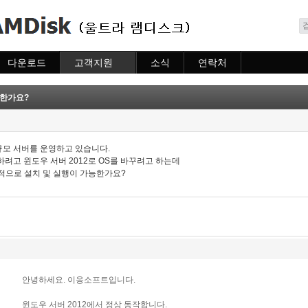
메뉴 건너뛰기
다운로드
고객지원
소식
연락처
다운로드
도움말
소식
연락처
자주묻는질문
능한가요?
질문하기
모 서버를 운영하고 있습니다.
려고 윈도우 서버 2012로 OS를 바꾸려고 하는데
상적으로 설치 및 실행이 가능한가요?
안녕하세요. 이응소프트입니다.
윈도우 서버 2012에서 정상 동작합니다.