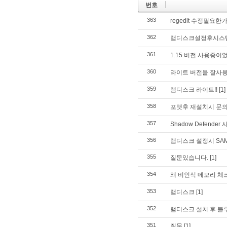
번호
363
regedit 수정필요한
362
램디스크설정후시스
361
1.15 버전 사용중이었
360
라이트 버전을 잘사
359
램디스크 라이트!!
[1]
358
포맷후 재설치시 문
357
Shadow Defender 
356
램디스크 설정시 SA
355
질문있습니다.
[1]
354
왜 비인식 메모리 체
353
램디스크
[1]
352
램디스크 설치 후 블
351
질문
[1]