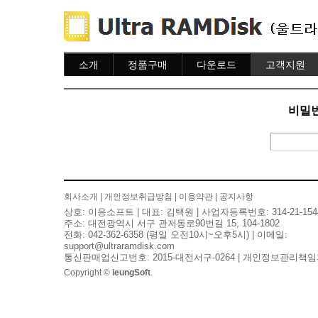
소개
정품구매
다운로드
고객지원
소개
주문하기
다운로드
도움말
주문조회
자주묻는질문
비밀번
이용안내
질문하기
회사소개
|
개인정보취급방침
|
이용약관
|
공지사항
상호: 이응소프트 | 대표: 김택원 | 사업자등록번호: 314-21-154
주소: 대전광역시 서구 관저동로90번길 15, 104-1802
전화: 042-362-6358 (평일 오전10시~오후5시) | 이메일:
support@ultraramdisk.com
통신판매업신고번호: 2015-대전서구-0264 | 개인정보관리책임
Copyright ©
ieungSoft
.