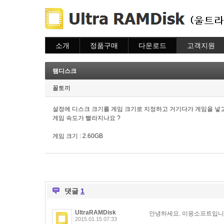
소개
정품구매
다운로드
고객지원
소개
주문하기
다운로드
도움말
주문조회
자주묻는질문
램디스크
이용안내
질문하기
꼴토끼
설정에 디스크 크기를 게임 크기로 지정하고 거기다가 게임을 넣고
게임 속도가 빨라지나요 ?
게임 크기 : 2.60GB
댓글
1
UltraRAMDisk
안녕하세요. 이응소프트입니
2015.01.15 07:33