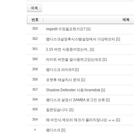
목록
번호
제목
363
regedit 수정필요한가요?
[1]
362
램디스크설정후시스템설정에서 가상메모리
[1]
361
1.15 버전 사용중이었는데..
[1]
360
라이트 버전을 잘사용하고있는데요
[1]
359
램디스크 라이트!!
[1]
358
포맷후 재설치시 문의
[1]
357
Shadow Defender 사용과ramdisk
[1]
356
램디스크 설정시 SAMBA 로그인 오류
[1]
355
질문있습니다.
[1]
354
왜 비인식 메모리 체크가 풀리지않나요 ㅠㅠ
[1]
»
램디스크
[1]