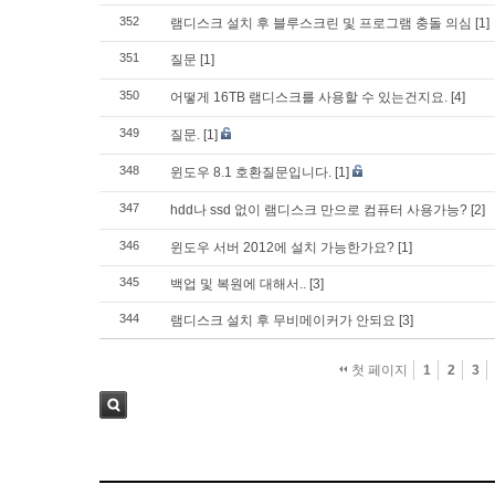
352
램디스크 설치 후 블루스크린 및 프로그램 충돌 의심
[1]
351
질문
[1]
350
어떻게 16TB 램디스크를 사용할 수 있는건지요.
[4]
349
질문.
[1]
348
윈도우 8.1 호환질문입니다.
[1]
347
hdd나 ssd 없이 램디스크 만으로 컴퓨터 사용가능?
[2]
346
윈도우 서버 2012에 설치 가능한가요?
[1]
345
백업 및 복원에 대해서..
[3]
344
램디스크 설치 후 무비메이커가 안되요
[3]
첫 페이지
1
2
3
검색