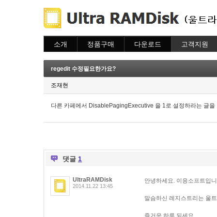
소개
정품구매
다운로드
고객지원
소개
주문하기
다운로드
도움말
주문조회
자주묻는질문
regedit 수정필요한가요?
이용안내
질문하기
조재현
다른 카페에서 DisablePagingExecutive 을 1로 설정하
댓글
1
UltraRAMDisk
안녕하세요. 이응소프트입니
2014.11.22 13:45
말슴하신 레지스트리는 울트
즐거운 하루 되세요.