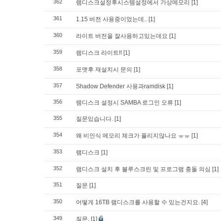
362
램디스크설정후시스템설정에서 가상메모리
[1]
361
1.15 버전 사용중이었는데..
[1]
360
라이트 버전을 잘사용하고있는데요
[1]
359
램디스크 라이트!!
[1]
358
포맷후 재설치시 문의
[1]
357
Shadow Defender 사용과ramdisk
[1]
356
램디스크 설정시 SAMBA 로그인 오류
[1]
355
질문있습니다.
[1]
354
왜 비인식 메모리 체크가 풀리지않나요 ㅠㅠ
[1]
353
램디스크
[1]
352
램디스크 설치 후 블루스크린 및 프로그램 충돌 의심
[1]
351
질문
[1]
350
어떻게 16TB 램디스크를 사용할 수 있는건지요.
[4]
349
질문.
[1]