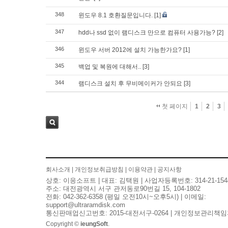
348
윈도우 8.1 호환질문입니다.
[1]
347
hdd나 ssd 없이 램디스크 만으로 컴퓨터 사용가능?
[2]
346
윈도우 서버 2012에 설치 가능한가요?
[1]
345
백업 및 복원에 대해서..
[3]
344
램디스크 설치 후 무비메이커가 안되요
[3]
첫 페이지
1
2
3
검색
회사소개
|
개인정보취급방침
|
이용약관
|
공지사항
상호: 이응소프트 | 대표: 김택원 | 사업자등록번호: 314-21-154
주소: 대전광역시 서구 관저동로90번길 15, 104-1802
전화: 042-362-6358 (평일 오전10시~오후5시) | 이메일:
support@ultraramdisk.com
통신판매업신고번호: 2015-대전서구-0264 | 개인정보관리책임
Copyright ©
ieungSoft
.