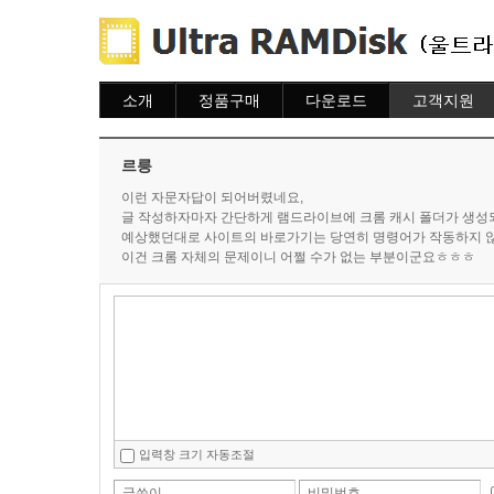
소개
정품구매
다운로드
고객지원
소개
주문하기
다운로드
도움말
주문조회
자주묻는질문
르릉
이용안내
질문하기
이런 자문자답이 되어버렸네요,
글 작성하자마자 간단하게 램드라이브에 크롬 캐시 폴더가 생성되
예상했던대로 사이트의 바로가기는 당연히 명령어가 작동하지 않
이건 크롬 자체의 문제이니 어쩔 수가 없는 부분이군요ㅎㅎㅎ
입력창 크기 자동조절
글쓴이
비밀번호