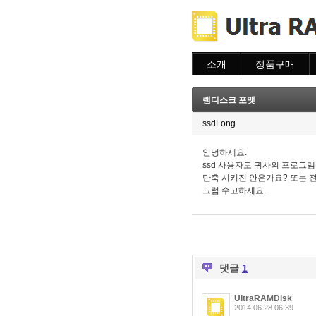
소개
정품구매
소개
주문하기
주문조회
램디스크 포맷
이용안내
ssdLong
안녕하세요.
ssd 사용자로 귀사의 프로그
단축 시키진 안은가요? 또는 
그럼 수고하세요.
댓글
1
UltraRAMDisk
2014.06.28 06:39