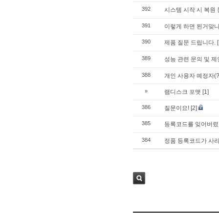
392
시스템 시작 시 복원
391
이렇게 하면 된거맞
390
제품 질문 드립니다.
389
성능 관련 문의 및 
388
개인 사용자 예정자(
»
램디스크 포맷
[1]
386
질문이요!
[2]
385
등록코드를 잊어버
384
정품 등록코드가 사
검색