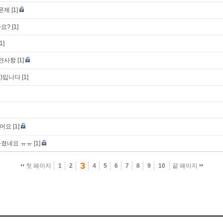
 문제
[1]
나요?
[1]
[1]
제안사항
[1]
?)입니다
[1]
렸어요
[1]
라졌네요 ㅠㅠ
[1]
3
첫 페이지
1
2
4
5
6
7
8
9
10
끝 페이지