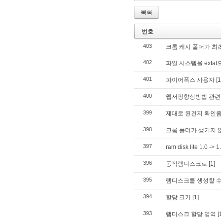
목록
번호
403
크롬 캐시 폴더가 최
402
파일 시스템을 exfa
401
파이어폭스 사용자
[1
400
웹서핑향상방법 관련
399
제대로 된건지 확인좀
398
크롬 폴더가 생기지
397
ram disk lite 1.0 -> 1
396
동적램디스크로
[1]
395
램디스크를 생성할 수
394
할당 크기
[1]
393
램디스크 할당 영역
[