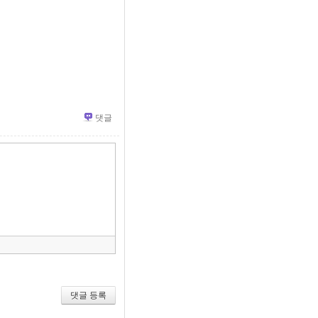
댓글
»
편
집
도
구
모
음
건
너
뛰
기
댓글 등록