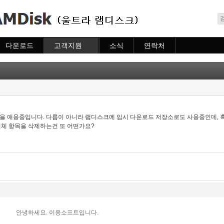
메뉴 건너뛰기
다운로드
고객지원
소식
연락처
다운로드
도움말
소식
연락처
자주묻는질문
질문하기
램을 애용중입니다. 다름이 아니라 램디스크에 임시 다운로드 저장소로도 사용중인데, 
전체 항목을 삭제하는건 또 어떤가요?
안녕하세요. 이응소프트입니다.