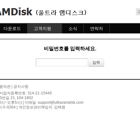
메뉴 건너뛰기
다운로드
고객지원
소식
연락처
다운로드
도움말
소식
연락처
자주묻는질문
비밀번호를 입력하세요.
질문하기
용약관
|
공지사항
사업자등록번호: 314-21-15445
 15, 104-1802
10시~오후5시) | 이메일:
support@ultraramdisk.com
구-0264 | 개인정보관리책임자: 김택원