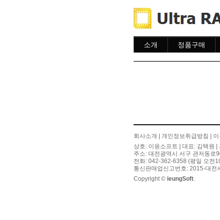
소개
정품구매
소개
주문하기
주문조회
이용안내
회사소개
|
개인정보취급방침
|
이
상호: 이응소프트 | 대표: 김택원 | 
주소: 대전광역시 서구 관저동로90번길
전화: 042-362-6358 (평일 오전
통신판매업신고번호: 2015-대전서
Copyright ©
ieungSoft
.