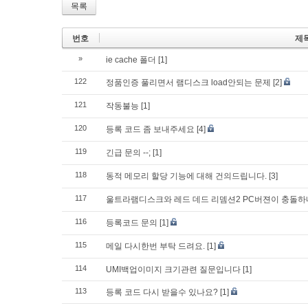
목록
번호
제
»
ie cache 폴더
[1]
122
정품인증 풀리면서 램디스크 load안되는 문제
[2]
121
작동불능
[1]
120
등록 코드 좀 보내주세요
[4]
119
긴급 문의 --;
[1]
118
동적 메모리 할당 기능에 대해 건의드립니다.
[3]
117
울트라램디스크와 레드 데드 리뎀션2 PC버젼이 충돌
116
등록코드 문의
[1]
115
메일 다시한번 부탁 드려요.
[1]
114
UMI백업이미지 크기관련 질문입니다
[1]
113
등록 코드 다시 받을수 있나요?
[1]