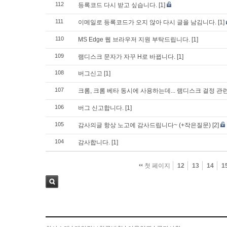
112
등록코드 다시 받고 싶습니다.
[1]
111
이메일로 등록코드가 오지 않아 다시 글을 남김니다.
[1]
110
MS Edge 웹 브라우저 지원 부탁드립니다.
[1]
109
램디스크 문자가 자꾸 H로 바뀝니다.
[1]
108
버그신고
[1]
107
크롬, 크롬 베타 동시에 사용하는데... 램디스크 걸정 관
106
버그 신고합니다.
[1]
105
감사의글 항상 노고에 감사드립니다~ (+작은질문)
[2]
104
감사합니다.
[1]
첫 페이지
12
13
14
1
검색