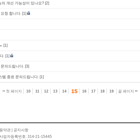
능의 개선 가능성이 있나요?
[2]
요청 합니다.
[1]
ㅠ
[1]
다.
[1]
 문의드립니다.
[3]
 시스템 종료 문의드립니다.
[1]
15
첫 페이지
10
11
12
13
14
16
17
18
19
끝 페이지
용약관
|
공지사항
사업자등록번호: 314-21-15445