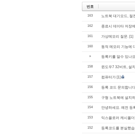
번호
163
노트북 대기모드, 절
162
종료시 데이타 저장에
161
가상메모리 질문.
[1]
160
동적 메모리 기능에 
»
등록키를 알수 있나요
158
윈도우7 32비트, 설
157
컴퓨터가
[1]
156
등록 코드 문의합니다
155
구형 노트북에 설치
154
안녕하세요. 예전 등
153
익스플로러 캐시폴더
152
등록코드를 분실했습