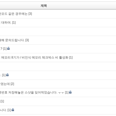
제목
전모드 같은 경우에는
[3]
 대하여.
[1]
대해 문의드립니다.
[3]
?
[1]
치 메모리 8기가 / 비인식 메모리 체크박스 비 활성화
[1]
.
[1]
하였는데
[2]
록번호 저장해놓은 스샷을 잊어먹었습니다. ㅜㅜ
[1]
[1]
니다.
[1]