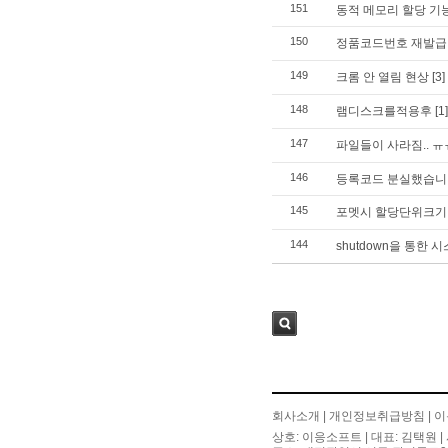
151
동적 메모리 할당 기
150
정품코드번호 재발급 
149
크롬 안 열림 현상
[3]
148
램디스크를적용후
[1]
147
파일들이 사라짐.. ㅠ
146
등록코드 분실했습니
145
포멧시 할당단위크기
144
shutdown을 통한
검색
회사소개
|
개인정보취급방침
|
이
상호: 이응소프트 | 대표: 김택원 | 