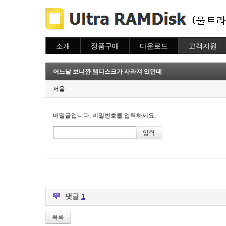
소개
정품구매
다운로드
고객지원
소개
주문하기
다운로드
도움말
주문조회
자주묻는질문
어느날 보니깐 램디스크가 사라져 있던데
이용안내
질문하기
서울
비밀글입니다. 비밀번호를 입력하세요.
댓글
1
목록