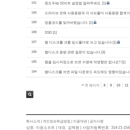
191
윈도우xp 32비트 설정법 알려주세요.
[1]
190
드라이브 전체 사용용량과 각 서브폴더 사용용량 합계가
189
정품코드를 잊어버렸습니다.
[1]
188
SSD
[1]
187
램 디스크를 크롬 임시폴더로 쓰고 있습니다
[1]
186
램디스크 용량 관련 질문이 있습니다
[3]
185
램을 임시저장소로 쓰면 수명에 악영향은 없나요?
[1]
184
램디스크를 쓰면 파일 다운로드 속도에도 영향이있습니
첫 페이지
8
9
10
11
검색
회사소개
|
개인정보취급방침
|
이용약관
|
공지사항
상호: 이응소프트 | 대표: 김택원 | 사업자등록번호: 314-21-154