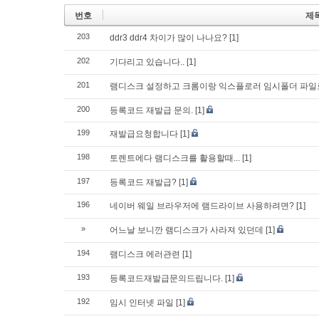
번호
제
203
ddr3 ddr4 차이가 많이 나나요?
[1]
202
기다리고 있습니다..
[1]
201
램디스크 설정하고 크롬이랑 익스플로러 임시폴더 파일
200
등록코드 재발급 문의.
[1]
199
재발급요청합니다
[1]
198
토렌트에다 램디스크를 활용할때...
[1]
197
등록코드 재발급?
[1]
196
네이버 웨일 브라우저에 램드라이브 사용하려면?
[1]
»
어느날 보니깐 램디스크가 사라져 있던데
[1]
194
램디스크 에러관련
[1]
193
등록코드재발급문의드립니다.
[1]
192
임시 인터넷 파일
[1]