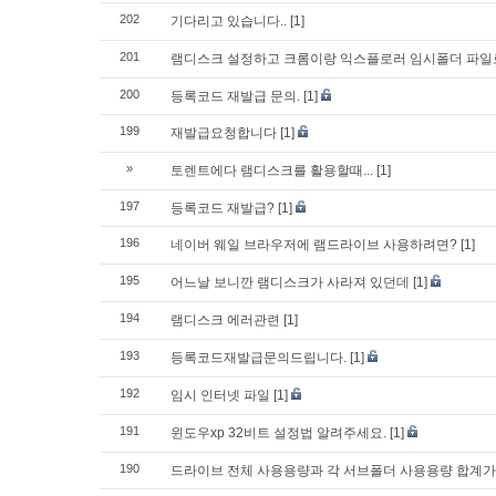
202
기다리고 있습니다..
[1]
201
램디스크 설정하고 크롬이랑 익스플로러 임시폴더 파일
200
등록코드 재발급 문의.
[1]
199
재발급요청합니다
[1]
»
토렌트에다 램디스크를 활용할때...
[1]
197
등록코드 재발급?
[1]
196
네이버 웨일 브라우저에 램드라이브 사용하려면?
[1]
195
어느날 보니깐 램디스크가 사라져 있던데
[1]
194
램디스크 에러관련
[1]
193
등록코드재발급문의드립니다.
[1]
192
임시 인터넷 파일
[1]
191
윈도우xp 32비트 설정법 알려주세요.
[1]
190
드라이브 전체 사용용량과 각 서브폴더 사용용량 합계가