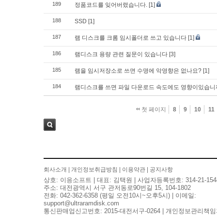
189
정품코드를 잊어버렸습니다.
[1]
188
SSD
[1]
187
램 디스크를 크롬 임시폴더로 쓰고 있습니다
[1]
186
램디스크 용량 관련 질문이 있습니다
[3]
185
램을 임시저장소로 쓰면 수명에 악영향은 없나요?
[1]
184
램디스크를 쓰면 파일 다운로드 속도에도 영향이있습니
첫 페이지
8
9
10
11
검색
회사소개
|
개인정보취급방침
|
이용약관
|
공지사항
상호: 이응소프트 | 대표: 김택원 | 사업자등록번호: 314-21-154
주소: 대전광역시 서구 관저동로90번길 15, 104-1802
전화: 042-362-6358 (평일 오전10시~오후5시) | 이메일:
support@ultraramdisk.com
통신판매업신고번호: 2015-대전서구-0264 | 개인정보관리책임