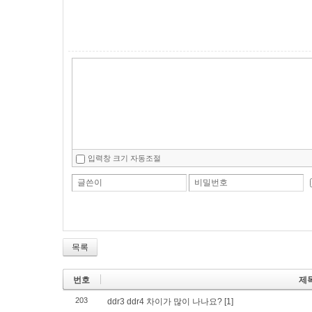
입력창 크기 자동조절
글쓴이
비밀번호
목록
번호
제
203
ddr3 ddr4 차이가 많이 나나요?
[1]