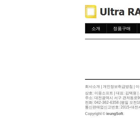
소개
정품구매
소개
주문하기
주문조회
이용안내
회사소개
|
개인정보취급방침
|
이
상호: 이응소프트 | 대표: 김택원 | 
주소: 대전광역시 서구 관저동로90번길
전화: 042-362-6358 (평일 오전
통신판매업신고번호: 2015-대전서
Copyright ©
ieungSoft
.