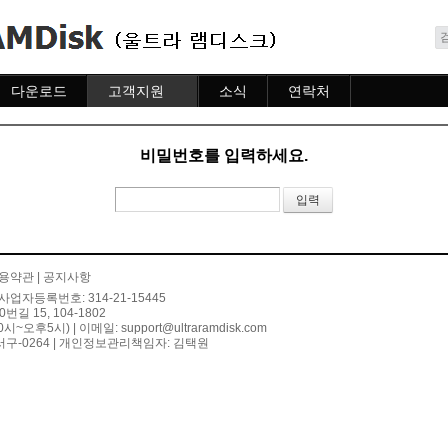
메뉴 건너뛰기
다운로드
고객지원
소식
연락처
다운로드
도움말
소식
연락처
자주묻는질문
비밀번호를 입력하세요.
질문하기
용약관
|
공지사항
사업자등록번호: 314-21-15445
 15, 104-1802
10시~오후5시) | 이메일:
support@ultraramdisk.com
구-0264 | 개인정보관리책임자: 김택원