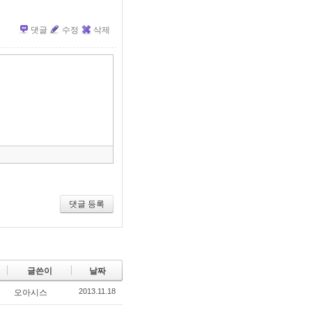
댓글
수정
삭제
»
편
집
도
구
모
음
건
너
뛰
기
댓글 등록
글쓴이
날짜
2013.11.18
오아시스