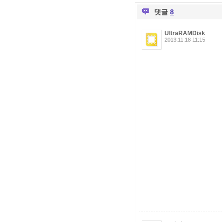
댓글
8
UltraRAMDisk
2013.11.18 11:15