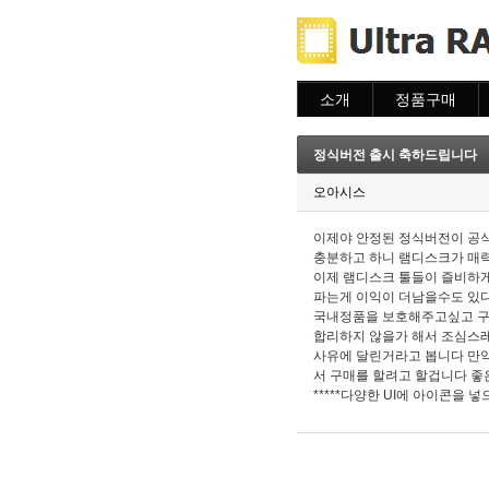
소개
정품구매
소개
주문하기
주문조회
정식버전 출시 축하드립니다
이용안내
오아시스
이제야 안정된 정식버전이 공
충분하고 하니 램디스크가 매
이제 램디스크 툴들이 즐비하
파는게 이익이 더남을수도 있다
국내정품을 보호해주고싶고 구매
합리하지 않을가 해서 조심스레
사유에 달린거라고 봅니다 만
서 구매를 할려고 할겁니다 
*****다양한 UI에 아이콘을