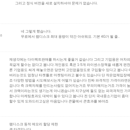
그리고 정식 버전을 새로 설치하셔야 문제가 없습니다.
네 그렇게 했습니다.
48
무료에서 램디스크 최대 용량이 약간 아쉬워요. 기본 4G가 될 줄..
제생각에는 다이렉트판매를 하시는게 좋을거 같습니다 그리고 기업용은 어차피
꼭같게 할수는 없다고 봅니다 개인용도 혹은 1-5개 라이센스정책을 새롭게 편
론 기업용도 싸게 해놓으면은 당연히 고민없을정도로 구입할수 있다고 봅니다 애
버리는것도 엄청난 타켓틀로 마켓팅이라고 볼수도 있습니다 단 작은업체입장에
죠 다양한 방법을 시도해보시는게 어떨가 싶습니다 진짜 파격적인 가격이라면
겁니다 즉 크랙자체를 만드는사람도 없어지는거죠 무의미해지는거죠 가격이 높
서 크랙이라는것도 생기는게 아니겠습니까 지구상에 둘도 없는 파격격적인 가격
합니다 마케팅효과도 대박이 될수 있다고 봅니다 전 단지 국내중소기업이 좀
할수 있게 도와드리고싶은 마음입니다 큰물에서 큰효과를 봐야죠
램디스크 동적 메모리 할당 제한
큰 타격입니다.