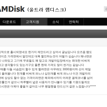
메뉴 건너뛰기
다운로드
고객지원
소식
연락처
다운로드
도움말
소식
연락처
자주묻는질문
질문하기
식적으로 출시되였네요 한가지 제안드리고 싶어서 글남김니다 요즈음 램도
력이죠 가격면에서 말인데요 대폭 할인하는것이 어떨가 싶습니다 왜냐면은
게 나와있고 그기에 무료들도 꽤 많고요 개발자입장에서는 최대한 비싸게
고 생각할수도 있는거구요 물론 현재 가격도 많이 싼거는 같습니다
를 다들 서슴없이 할수 있게 할려면은 아무래도 3000원이하 선이 제일
 올려봅니다 천개를 비싸게 파느냐 십만개를 싸게 파느냐 이건 개발자의
약에 상상도 할수 없는 가격이라면은 해외에서까지 어려운 결제코너를 넘어
좋은툴인거 같으니 하루빨리 넓은 사용자가 만나볼수 있기를 기원드릴게요
 넣으시면은 더욱더 좋을거 같아요 너무 쌩얼짱을 만드신거 같은 느낌듭니다*****