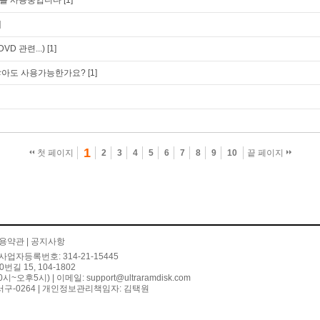
를 사용중입니다
[1]
]
D 관련...)
[1]
않아도 사용가능한가요?
[1]
1
첫 페이지
2
3
4
5
6
7
8
9
10
끝 페이지
용약관
|
공지사항
사업자등록번호: 314-21-15445
 15, 104-1802
10시~오후5시) | 이메일:
support@ultraramdisk.com
구-0264 | 개인정보관리책임자: 김택원