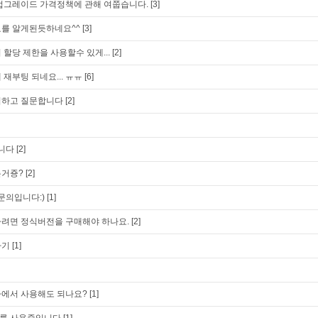
업그레이드 가격정책에 관해 여쭙습니다.
[3]
료를 알게된듯하네요^^
[3]
할당 제한을 사용할수 있게...
[2]
재부팅 되네요... ㅠㅠ
[6]
입하고 질문합니다
[2]
니다
[2]
는거죵?
[2]
문의입니다:)
[1]
려면 정식버전을 구매해야 하나요.
[2]
하기
[1]
사에서 사용해도 되나요?
[1]