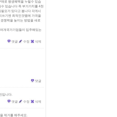
구매로 평생혜택을 누릴수 있습
을수 있습니다 즉 부가가치를 4천
실필요가 있다고 봅니다 각게시
우리쓰기엔 최적인것땜에 가격을
 경쟁력을 높이는 방법을 새로
0여개국가기업들이 입주해있는
댓글
수정
삭제
댓글
고민입니다.
댓글
수정
삭제
전을 제거를 해주세요.