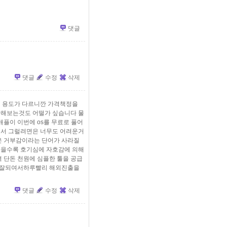
댓글
댓글
수정
삭제
 용도가 다르니깐 가격책정을
찬해보는것도 어떨가 싶습니다 물
플이 이번에 os를 무료로 풀어
서 그럴려면은 너무도 어려운거
은 거부감이라는 단어가 사라질
을수록 호기심에 자호감에 의해
 단돈 천원에 심플한 툴을 공급
더 잘되여서하루빨리 해외진출을
댓글
수정
삭제