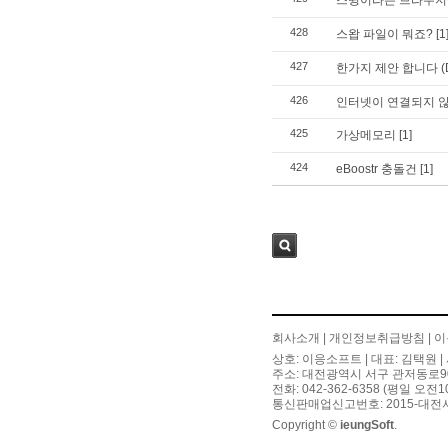
스윙이라는 브라우저
428
스왑 파일이 뭐죠?
[1
427
한가지 제안 합니다 (DV
426
인터넷이 연결되지 
425
가상메모리
[1]
424
eBoostr 충돌건
[1]
검색
회사소개
|
개인정보취급방침
|
이
상호: 이응소프트 | 대표: 김택원 | 
주소: 대전광역시 서구 관저동로90번길
전화: 042-362-6358 (평일 오전
통신판매업신고번호: 2015-대전서
Copyright ©
ieungSoft
.