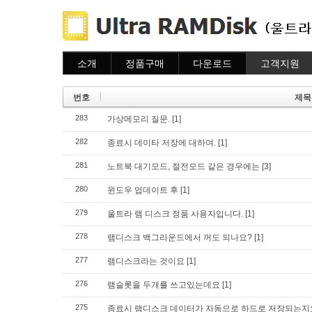
소개
정품구매
다운로드
고객지원
소개
주문하기
다운로드
도움말
주문조회
자주묻는질문
번호
제목
이용안내
질문하기
283
가상메모리 질문.
[1]
282
종료시 데이타 저장에 대하여.
[1]
281
노트북 대기모드, 절전모드 같은 경우에는
[3]
280
윈도우 업데이트 후
[1]
279
울트라 램 디스크 정품 사용자입니다.
[1]
278
램디스크 백그라운드에서 꺼도 되나요?
[1]
277
램디스크라는 것이요
[1]
276
램슬롯을 두개를 쓰고있는데요
[1]
275
종료시 램디스크 데이터가 자동으로 하드로 저장되는지