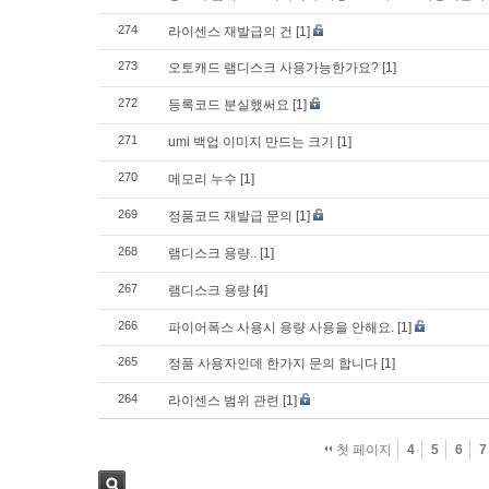
274
라이센스 재발급의 건
[1]
273
오토캐드 램디스크 사용가능한가요?
[1]
272
등록코드 분실했써요
[1]
271
umi 백업 이미지 만드는 크기
[1]
270
메모리 누수
[1]
269
정품코드 재발급 문의
[1]
268
램디스크 용량..
[1]
267
램디스크 용량
[4]
266
파이어폭스 사용시 용량 사용을 안해요.
[1]
265
정품 사용자인데 한가지 문의 합니다
[1]
264
라이센스 범위 관련
[1]
첫 페이지
4
5
6
7