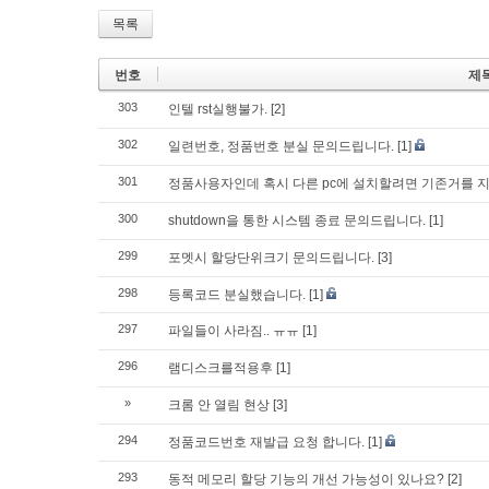
목록
번호
제
303
인텔 rst실행불가.
[2]
302
일련번호, 정품번호 분실 문의드립니다.
[1]
301
정품사용자인데 혹시 다른 pc에 설치할려면 기존거를 
300
shutdown을 통한 시스템 종료 문의드립니다.
[1]
299
포멧시 할당단위크기 문의드립니다.
[3]
298
등록코드 분실했습니다.
[1]
297
파일들이 사라짐.. ㅠㅠ
[1]
296
램디스크를적용후
[1]
»
크롬 안 열림 현상
[3]
294
정품코드번호 재발급 요청 합니다.
[1]
293
동적 메모리 할당 기능의 개선 가능성이 있나요?
[2]