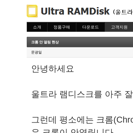
소개
정품구매
다운로드
고객지원
소개
주문하기
다운로드
도움말
주문조회
자주묻는질문
크롬 안 열림 현상
이용안내
질문하기
문광일
안녕하세요
울트라 램디스크를 아주 잘
그런데 평소에는 크롬(Chr
우 크롬이 안열림니다.