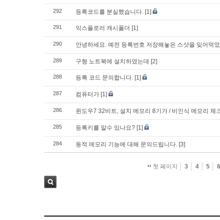
292
등록코드를 분실했습니다.
[1]
291
익스플로러 캐시폴더
[1]
290
안녕하세요. 예전 등록번호 저장해놓은 스샷을 잊어먹었
289
구형 노트북에 설치하였는데
[2]
288
등록 코드 문의합니다.
[1]
287
컴퓨터가
[1]
286
윈도우7 32비트, 설치 메모리 8기가 / 비인식 메모리 
285
등록키를 알수 있나요?
[1]
284
동적 메모리 기능에 대해 문의드립니다.
[3]
첫 페이지
3
4
5
검색