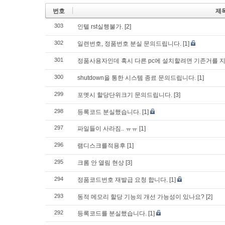
번호
제
303
인텔 rst실행불가.
[2]
302
일련번호, 정품번호 분실 문의드립니다.
[1]
301
정품사용자인데 혹시 다른 pc에 설치할려면 기존거를 
300
shutdown을 통한 시스템 종료 문의드립니다.
[1]
299
포멧시 할당단위크기 문의드립니다.
[3]
298
등록코드 분실했습니다.
[1]
297
파일들이 사라짐.. ㅠㅠ
[1]
296
램디스크를적용후
[1]
295
크롬 안 열림 현상
[3]
294
정품코드번호 재발급 요청 합니다.
[1]
293
동적 메모리 할당 기능의 개선 가능성이 있나요?
[2]
292
등록코드를 분실했습니다.
[1]