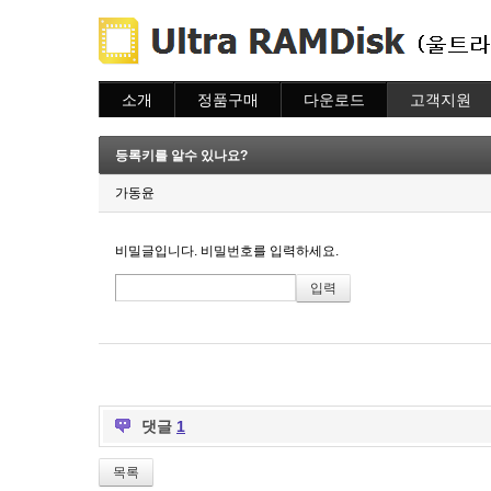
소개
정품구매
다운로드
고객지원
소개
주문하기
다운로드
도움말
주문조회
자주묻는질문
등록키를 알수 있나요?
이용안내
질문하기
가동윤
비밀글입니다. 비밀번호를 입력하세요.
댓글
1
목록