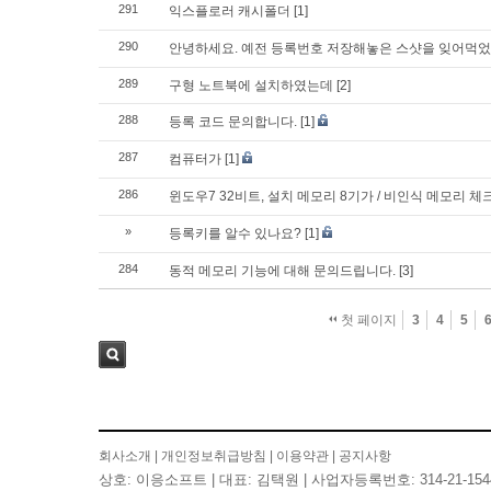
291
익스플로러 캐시폴더
[1]
290
안녕하세요. 예전 등록번호 저장해놓은 스샷을 잊어먹었
289
구형 노트북에 설치하였는데
[2]
288
등록 코드 문의합니다.
[1]
287
컴퓨터가
[1]
286
윈도우7 32비트, 설치 메모리 8기가 / 비인식 메모리 
»
등록키를 알수 있나요?
[1]
284
동적 메모리 기능에 대해 문의드립니다.
[3]
첫 페이지
3
4
5
검색
회사소개
|
개인정보취급방침
|
이용약관
|
공지사항
상호: 이응소프트 | 대표: 김택원 | 사업자등록번호: 314-21-154