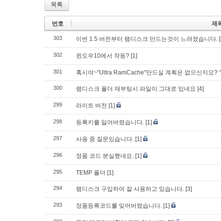
목록
번호
제
303
이번 1.5 버전부터 램디스크 만드는것이 느려졌습니다.
302
윈도우10에서 작동?
[1]
301
혹시여~"Ultra RamCache"만드실 계획은 없으신지요? ^^
300
램디스크 폴더 재부팅시 파일이 그대로 있네요
[4]
299
라이트 버전
[1]
298
등록키를 잃어버렸습니다.
[1]
297
사용 중 질문있습니다.
[1]
296
정품 코드 분실했네요.
[1]
295
TEMP 폴더
[1]
294
램디스크 구입하여 잘 사용하고 있습니다.
[3]
293
정품등록코드를 잊어버렸습니다.
[1]