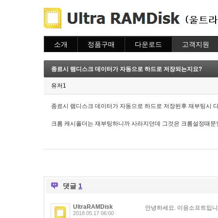
소개
정품구매
다운로드
고객지원
소개
주문하기
다운로드
도움말
주문조회
자주묻는질문
종료시 램디스크 데이터가 자동으로 하드로 저장되는지요?
이용안내
질문하기
유저1
종료시 램디스크 데이터가 자동으로 하드로 저장된후 재부팅시 
크롬 캐시폴더는 재부팅하니까 사라지던데 그것은 크롬설정때문
댓글
1
UltraRAMDisk
안녕하세요. 이응소프트입니
2018.05.17 06:00