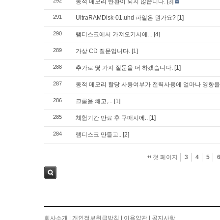
292
동적 메모리 반환이 되지 않습니다.
[3]
291
UltraRAMDisk-01.uhd 파일은 뭔가요?
[1]
290
램디스크에서 가져오기시에...
[4]
289
가상 CD 질문입니다.
[1]
288
추가로 몇 가지 질문을 더 하겠습니다.
[1]
287
동적 메모리 할당 사용여부가 전력사용에 얼마나 영향을
286
크롬을 빼고,...
[1]
285
체험기간 만료 후 구매시에..
[1]
284
램디스크 만들고..
[2]
첫 페이지
3
4
5
검색
회사소개
|
개인정보취급방침
|
이용약관
|
공지사항