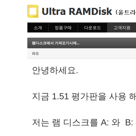
소개
정품구매
다운로드
고객지원
소개
주문하기
다운로드
도움말
주문조회
자주묻는질문
램디스크에서 가져오기시에...
이용안내
질문하기
파도
안녕하세요.
지금 1.51 평가판을 사용
저는 램 디스크를 A: 와 B