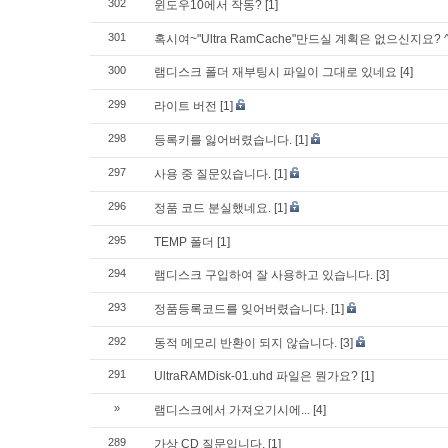
302
윈도우10에서 작동?
[1]
301
혹시여~"Ultra RamCache"만드실 계획은 없으신지요? ^^
300
램디스크 폴더 재부팅시 파일이 그대로 있네요
[4]
299
라이트 버전
[1]
298
등록키를 잃어버렸습니다.
[1]
297
사용 중 질문있습니다.
[1]
296
정품 코드 분실했네요.
[1]
295
TEMP 폴더
[1]
294
램디스크 구입하여 잘 사용하고 있습니다.
[3]
293
정품등록코드를 잊어버렸습니다.
[1]
292
동적 메모리 반환이 되지 않습니다.
[3]
291
UltraRAMDisk-01.uhd 파일은 뭔가요?
[1]
»
램디스크에서 가져오기시에...
[4]
289
가상 CD 질문입니다.
[1]