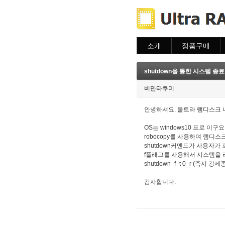
소개
정품구매
소개
주문하기
주문조회
shutdown을 통한 시스템 종
이용안내
비만타쿠미
안녕하셔요. 울트라 램디스크 
OS는 windows10 프로 
robocopy를 사용하여 램디스크
shutdown커멘드가 사용자가
f플래그를 사용해서 시스템을 
shutdown -f -t 0 -r (즉
감사합니다.