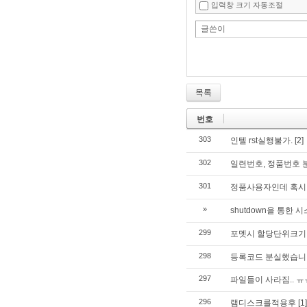
입력창 크기 자동조절
글쓴이
목록
번호
303
인텔 rst실행불가.
[2]
302
일련번호, 정품번호 
301
정품사용자인데 혹시 
»
shutdown을 통한
299
포멧시 할당단위크기
298
등록코드 분실했습니
297
파일들이 사라짐.. ㅠ
296
램디스크를적용후
[1]