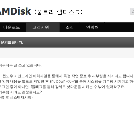
메뉴 건너뛰기
다운로드
고객지원
소식
연락처
다운로드
도움말
소식
연락처
자주묻는질문
료 문의드립니다.
질문하기
너무너무 잘 쓰고 있습니다.
이구요.. 윈도우 커맨드라인 배치파일을 통해서 특정 작업 종료 후 리부팅을 시키려고 합니다
 안의 내용을 별도로 백업한 후 shutdown -t 0 -r를 통해 시스템을 리부팅 시키려고 하는
 로그인 중이 아니면 -f플래그를 붙혀 강제로 셧다운을 시키는 수 밖에 없더라구요.
리부팅 시켜도 괜찮을지요?
시 강제종료 후 시스템재시작)