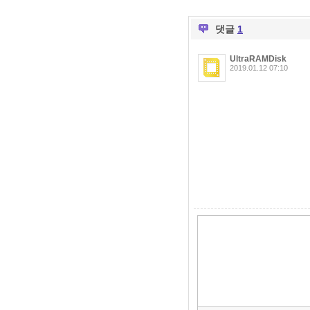
댓글
1
UltraRAMDisk
2019.01.12 07:10