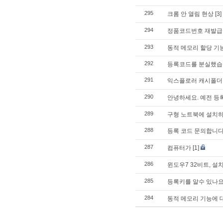
295
크롬 안 열림 현상
[3]
294
정품코드번호 재발급 
293
동적 메모리 할당 기
292
등록코드를 분실했습
291
익스플로러 캐시폴더
290
안녕하세요. 예전 등
289
구형 노트북에 설치
288
등록 코드 문의합니다
287
컴퓨터가
[1]
286
윈도우7 32비트, 설
285
등록키를 알수 있나요
284
동적 메모리 기능에 