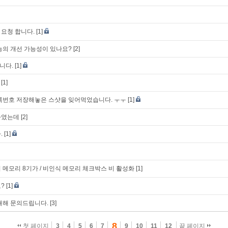
요청 합니다.
[1]
능의 개선 가능성이 있나요?
[2]
니다.
[1]
[1]
록번호 저장해놓은 스샷을 잊어먹었습니다. ㅜㅜ
[1]
하였는데
[2]
.
[1]
치 메모리 8기가 / 비인식 메모리 체크박스 비 활성화
[1]
?
[1]
대해 문의드립니다.
[3]
8
첫 페이지
3
4
5
6
7
9
10
11
12
끝 페이지