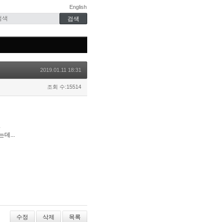
English
2019.01.11 18:31
조회 수:15514
.
데...
수정
삭제
목록