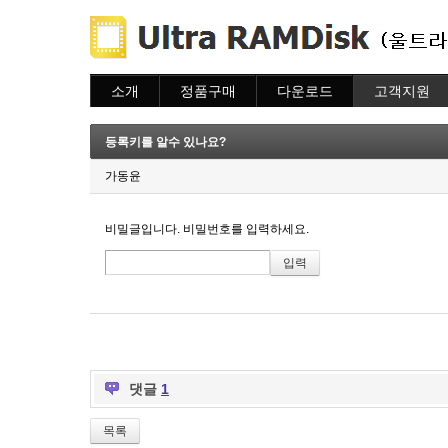
소개
정품구매
다운로드
고객지원
소개
주문하기
다운로드
도움말
주문조회
자주묻는질문
등록키를 알수 있나요?
이용안내
질문하기
가동윤
비밀글입니다. 비밀번호를 입력하세요.
댓글
1
목록