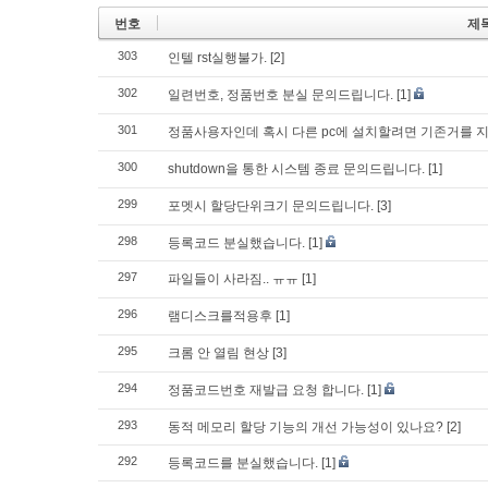
번호
제
303
인텔 rst실행불가.
[2]
302
일련번호, 정품번호 분실 문의드립니다.
[1]
301
정품사용자인데 혹시 다른 pc에 설치할려면 기존거를 
300
shutdown을 통한 시스템 종료 문의드립니다.
[1]
299
포멧시 할당단위크기 문의드립니다.
[3]
298
등록코드 분실했습니다.
[1]
297
파일들이 사라짐.. ㅠㅠ
[1]
296
램디스크를적용후
[1]
295
크롬 안 열림 현상
[3]
294
정품코드번호 재발급 요청 합니다.
[1]
293
동적 메모리 할당 기능의 개선 가능성이 있나요?
[2]
292
등록코드를 분실했습니다.
[1]