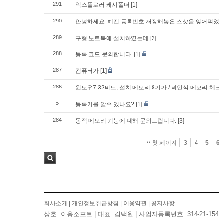
291
익스플로러 캐시폴더
[1]
290
안녕하세요. 예전 등록번호 저장해놓은 스샷을 잊어먹었
289
구형 노트북에 설치하였는데
[2]
288
등록 코드 문의합니다.
[1]
287
컴퓨터가
[1]
286
윈도우7 32비트, 설치 메모리 8기가 / 비인식 메모리 
»
등록키를 알수 있나요?
[1]
284
동적 메모리 기능에 대해 문의드립니다.
[3]
첫 페이지
3
4
5
검색
회사소개
|
개인정보취급방침
|
이용약관
|
공지사항
상호: 이응소프트 | 대표: 김택원 | 사업자등록번호: 314-21-154