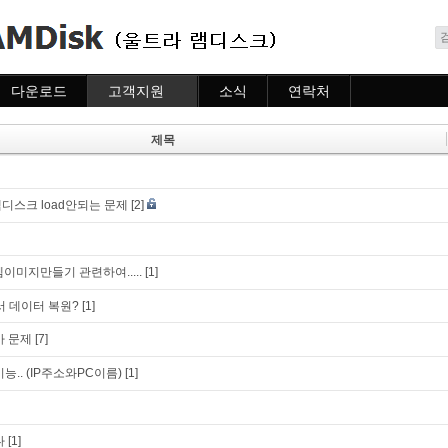
메뉴 건너뛰기
다운로드
고객지원
소식
연락처
다운로드
도움말
소식
연락처
자주묻는질문
제목
질문하기
디스크 load안되는 문제
[2]
이미지만들기 관련하여.....
[1]
에서 데이터 복원?
[1]
가 문제
[7]
능.. (IP주소와PC이름)
[1]
다
[1]