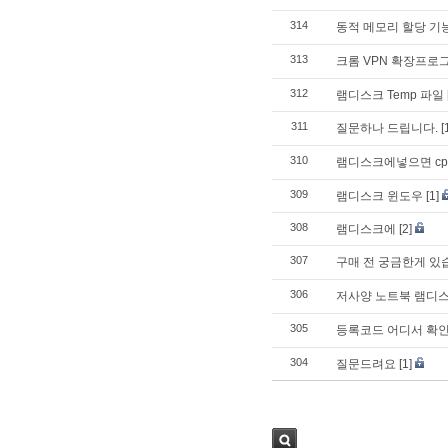
314
동적 메모리 할당 기
313
크롬 VPN 확장프로
312
램디스크 Temp 파일
311
질문하나 드립니다.
[
310
램디스크에넣으면 cp
309
램디스크 윈도우
[1]
308
램디스크에
[2]
307
구매 전 궁금한게 있
306
저사양 노트북 램디스
305
등록코드 어디서 확
304
질문드려요
[1]