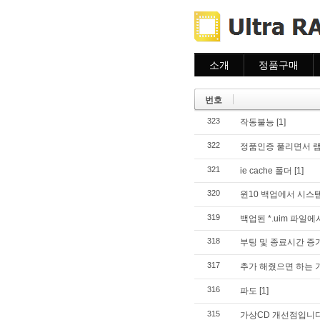
소개
정품구매
소개
주문하기
주문조회
번호
이용안내
323
작동불능
[1]
322
정품인증 풀리면서 램
321
ie cache 폴더
[1]
320
윈10 백업에서 시스템
319
백업된 *.uim 파일
318
부팅 및 종료시간 증
317
추가 해줬으면 하는 기
316
파도
[1]
315
가상CD 개선점입니