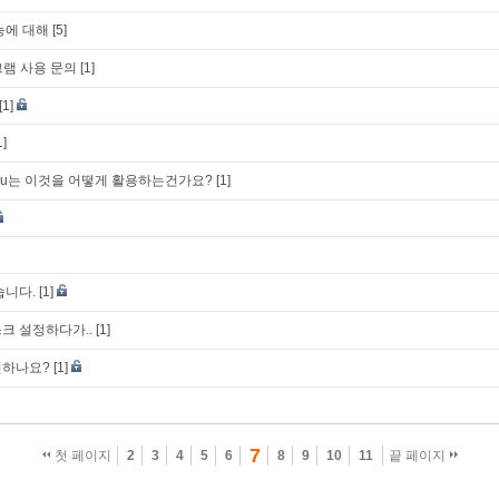
능에 대해
[5]
그램 사용 문의
[1]
[1]
1]
u는 이것을 어떻게 활용하는건가요?
[1]
습니다.
[1]
크 설정하다가..
[1]
인하나요?
[1]
7
첫 페이지
2
3
4
5
6
8
9
10
11
끝 페이지