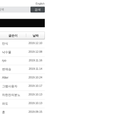
English
글쓴이
날짜
2019.12.10
만식
2019.12.08
낙수물
ryo
2019.11.16
2019.11.14
변재승
Alter
2019.10.24
2019.10.17
그램사용자
2019.10.13
차한잔의분노
2019.10.13
파도
2019.09.15
훈