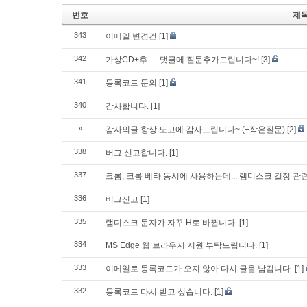
번호
제
343
이메일 변경건
[1]
342
가상CD+후 .... 댓글에 질문추가드립니다~!
[3]
341
등록코드 문의
[1]
340
감사합니다.
[1]
»
감사의글 항상 노고에 감사드립니다~ (+작은질문)
[2]
338
버그 신고합니다.
[1]
337
크롬, 크롬 베타 동시에 사용하는데... 램디스크 걸정 관
336
버그신고
[1]
335
램디스크 문자가 자꾸 H로 바뀝니다.
[1]
334
MS Edge 웹 브라우저 지원 부탁드립니다.
[1]
333
이메일로 등록코드가 오지 않아 다시 글을 남김니다.
[1]
332
등록코드 다시 받고 싶습니다.
[1]