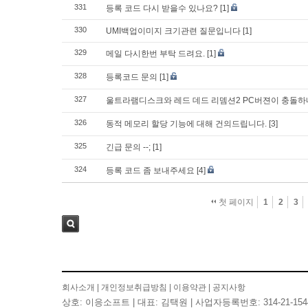
331
등록 코드 다시 받을수 있나요?
[1]
330
UMI백업이미지 크기관련 질문입니다
[1]
329
메일 다시한번 부탁 드려요.
[1]
328
등록코드 문의
[1]
327
울트라램디스크와 레드 데드 리뎀션2 PC버젼이 충돌
326
동적 메모리 할당 기능에 대해 건의드립니다.
[3]
325
긴급 문의 --;
[1]
324
등록 코드 좀 보내주세요
[4]
첫 페이지
1
2
3
검색
회사소개
|
개인정보취급방침
|
이용약관
|
공지사항
상호: 이응소프트 | 대표: 김택원 | 사업자등록번호: 314-21-154