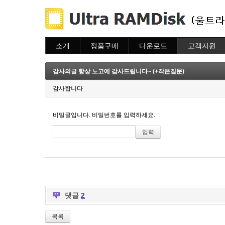
소개
정품구매
다운로드
고객지원
소개
주문하기
다운로드
도움말
주문조회
자주묻는질문
감사의글 항상 노고에 감사드립니다~ (+작은질문)
이용안내
질문하기
감사합니다
비밀글입니다. 비밀번호를 입력하세요.
댓글
2
목록