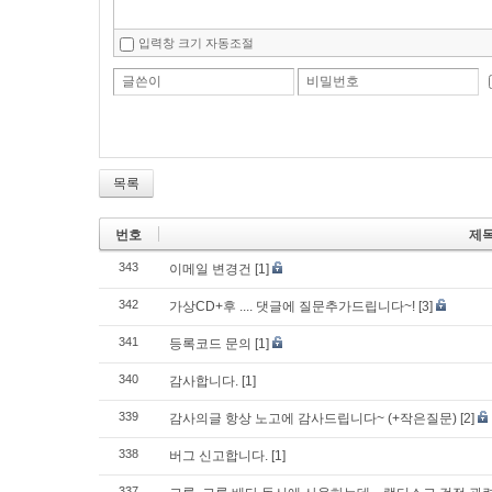
입력창 크기 자동조절
글쓴이
비밀번호
목록
번호
제
343
이메일 변경건
[1]
342
가상CD+후 .... 댓글에 질문추가드립니다~!
[3]
341
등록코드 문의
[1]
340
감사합니다.
[1]
339
감사의글 항상 노고에 감사드립니다~ (+작은질문)
[2]
338
버그 신고합니다.
[1]
337