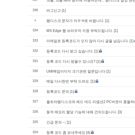
크롬, 크롬 베타 동시에 사용하는데... 램디스크 걸정 관
336
버그신고
[1]
»
램디스크 문자가 자꾸 H로 바뀝니다.
[1]
334
MS Edge 웹 브라우저 지원 부탁드립니다.
[1]
333
이메일로 등록코드가 오지 않아 다시 글을 남김니다.
[1]
332
등록코드 다시 받고 싶습니다.
[1]
331
등록 코드 다시 받을수 있나요?
[1]
330
UMI백업이미지 크기관련 질문입니다
[1]
329
메일 다시한번 부탁 드려요.
[1]
328
등록코드 문의
[1]
327
울트라램디스크와 레드 데드 리뎀션2 PC버젼이 충돌
326
동적 메모리 할당 기능에 대해 건의드립니다.
[3]
325
긴급 문의 --;
[1]
324
등록 코드 좀 보내주세요
[4]