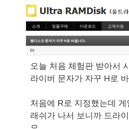
소개
정품구매
다운로드
고객지원
소개
주문하기
다운로드
도움말
주문조회
자주묻는질문
램디스크 문자가 자꾸 H로 바뀝니다.
이용안내
질문하기
Elr
오늘 처음 체험판 받아서 
라이버 문자가 자꾸 H로 
처음에 R로 지정했는데 게
래쉬가 나서 보니까 드라이
요.