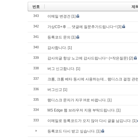
번호
제
343
이메일 변경건
[1]
342
가상CD+후 .... 댓글에 질문추가드립니다~!
[3]
341
등록코드 문의
[1]
340
감사합니다.
[1]
339
감사의글 항상 노고에 감사드립니다~ (+작은질문)
[2]
338
버그 신고합니다.
[1]
337
크롬, 크롬 베타 동시에 사용하는데... 램디스크 걸정 관
336
버그신고
[1]
335
램디스크 문자가 자꾸 H로 바뀝니다.
[1]
334
MS Edge 웹 브라우저 지원 부탁드립니다.
[1]
333
이메일로 등록코드가 오지 않아 다시 글을 남김니다.
[1]
»
등록코드 다시 받고 싶습니다.
[1]