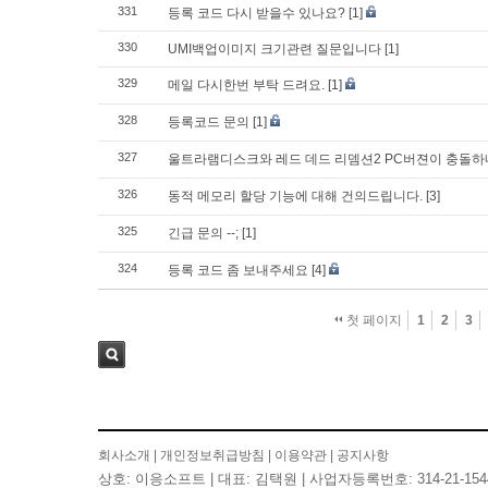
331
등록 코드 다시 받을수 있나요?
[1]
330
UMI백업이미지 크기관련 질문입니다
[1]
329
메일 다시한번 부탁 드려요.
[1]
328
등록코드 문의
[1]
327
울트라램디스크와 레드 데드 리뎀션2 PC버젼이 충돌
326
동적 메모리 할당 기능에 대해 건의드립니다.
[3]
325
긴급 문의 --;
[1]
324
등록 코드 좀 보내주세요
[4]
첫 페이지
1
2
3
검색
회사소개
|
개인정보취급방침
|
이용약관
|
공지사항
상호: 이응소프트 | 대표: 김택원 | 사업자등록번호: 314-21-154