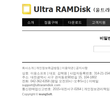
소개
정품구매
다운로드
고객지원
소개
주문하기
다운로드
도움말
주문조회
자주묻는질문
비밀번
이용안내
질문하기
회사소개
|
개인정보취급방침
|
이용약관
|
공지사항
상호: 이응소프트 | 대표: 김택원 | 사업자등록번호: 314-21-154
주소: 대전광역시 서구 관저동로90번길 15, 104-1802
전화: 042-362-6358 (평일 오전10시~오후5시) | 이메일:
support@ultraramdisk.com
통신판매업신고번호: 2015-대전서구-0264 | 개인정보관리책임
Copyright ©
ieungSoft
.