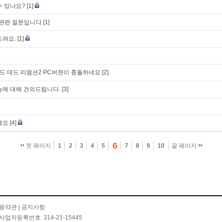
수 있나요?
[1]
기관련 질문입니다
[1]
드려요.
[1]
 데드 리뎀션2 PC버젼이 충돌하네요
[2]
능에 대해 건의드립니다.
[3]
세요
[4]
6
첫 페이지
1
2
3
4
5
7
8
9
10
끝 페이지
용약관
|
공지사항
사업자등록번호: 314-21-15445