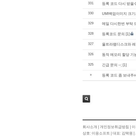
331
등록 코드 다시 받을
330
UMI백업이미지 크
329
메일 다시한번 부탁 
328
등록코드 문의
[1]
327
울트라램디스크와 레드
326
동적 메모리 할당 기
325
긴급 문의 --;
[1]
»
등록 코드 좀 보내주
검색
회사소개
|
개인정보취급방침
|
이
상호: 이응소프트 | 대표: 김택원 | 