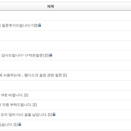
제목
글에 질문추가드립니다~!
[3]
 감사드립니다~ (+작은질문)
[2]
에 사용하는데... 램디스크 걸정 관련 질문
[1]
 H로 바뀝니다.
[1]
우저 지원 부탁드립니다.
[1]
오지 않아 다시 글을 남김니다.
[1]
싶습니다.
[1]