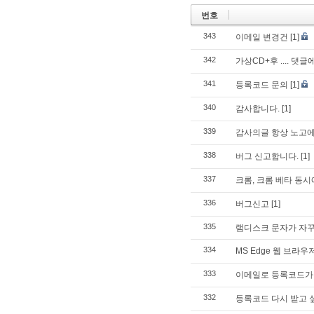
번호
343
이메일 변경건
[1]
342
가상CD+후 .... 댓
341
등록코드 문의
[1]
340
감사합니다.
[1]
339
감사의글 항상 노고에
338
버그 신고합니다.
[1]
337
크롬, 크롬 베타 동시
336
버그신고
[1]
335
램디스크 문자가 자꾸
334
MS Edge 웹 브라
333
이메일로 등록코드가 
332
등록코드 다시 받고 