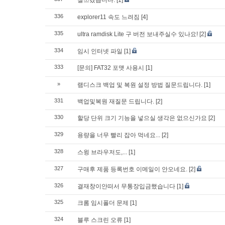
잘쓰겠습니다.
[1]
336
explorer11 속도 느려짐
[4]
335
ultra ramdisk Lite 구 버전 보내주실수 있나요!
[2]
334
임시 인터넷 파일
[1]
333
[문의] FAT32 포맷 사용시
[1]
»
램디스크 백업 및 복원 설정 방법 질문드립니다.
[1]
331
백업및복원 재질문 드립니다.
[2]
330
할당 단위 크기 기능을 넣으실 생각은 없으신가요
[2]
329
용량을 너무 빨리 잡아 먹네요...
[2]
328
스윙 브라우저도,...
[1]
327
구매후 제품 등록번호 이메일이 안오네요.
[2]
326
결재창이안떠서 무통장입금했습니다
[1]
325
크롬 임시폴더 문제
[1]
324
블루 스크린 오류
[1]