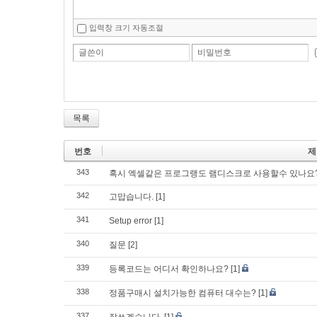
입력창 크기 자동조절
글쓴이
비밀번호
목록
번호
제
343
혹시 엑셀같은 프로그랭도 램디스크로 사용할수 있나요
342
고맙습니다.
[1]
341
Setup error
[1]
340
질문
[2]
339
등록코드는 어디서 확인하나요?
[1]
338
정품구매시 설치가능한 컴퓨터 대수는?
[1]
337