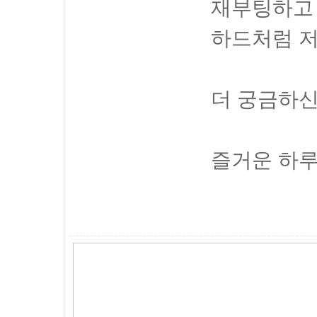
재부팅하고
하드처럼 저
더 궁금하신
즐거운 하루