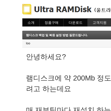
소개
정품구매
다운로드
고객지원
소개
주문하기
다운로드
도움말
주문조회
자주묻는질문
램디스크 백업 및 복원 설정 방법 질문드립니다.
이용안내
질문하기
loo
안녕하세요?
램디스크에 약 200Mb 
려고 하는데요
매 재부팅마다 재설치 하는