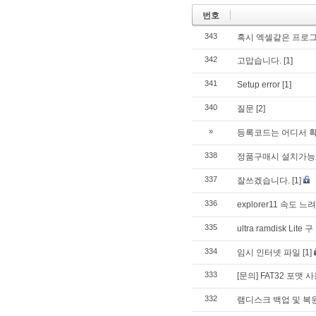
번호
343
혹시 엑셀같은 프로그
342
고맙습니다.
[1]
341
Setup error
[1]
340
질문
[2]
»
등록코드는 어디서 
338
정품구매시 설치가능
337
잘쓰겠습니다.
[1]
336
explorer11 속도 느
335
ultra ramdisk L
334
임시 인터넷 파일
[1]
333
[문의] FAT32 포맷 
332
램디스크 백업 및 복