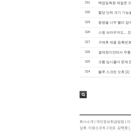
331
백업및복원 재질문 
330
할당 단위 크기 기능
329
용량을 너무 빨리 잡아
328
스윙 브라우저도,...
[1
327
구매후 제품 등록번호
326
결재창이안떠서 무
325
크롬 임시폴더 문제
[
324
블루 스크린 오류
[1]
검색
회사소개
|
개인정보취급방침
|
이
상호: 이응소프트 | 대표: 김택원 | 