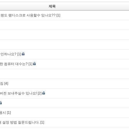
제목
랭도 램디스크로 사용할수 있나요??
[1]
확인하나요?
[1]
한 컴퓨터 대수는?
[1]
려짐
[4]
ite 구 버전 보내주실수 있나요!
[2]
사용시
[1]
원 설정 방법 질문드립니다.
[1]