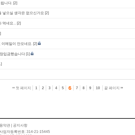
드립니다.
[2]
을 넣으실 생각은 없으신가요
[2]
 먹네요...
[2]
]
 이메일이 안오네요.
[2]
통장입금했습니다
[1]
1]
6
첫 페이지
1
2
3
4
5
7
8
9
10
끝 페이지
용약관
|
공지사항
사업자등록번호: 314-21-15445