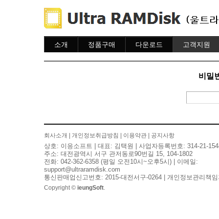
소개
정품구매
다운로드
고객지원
소개
주문하기
다운로드
도움말
주문조회
자주묻는질문
비밀번
이용안내
질문하기
회사소개
|
개인정보취급방침
|
이용약관
|
공지사항
상호: 이응소프트 | 대표: 김택원 | 사업자등록번호: 314-21-154
주소: 대전광역시 서구 관저동로90번길 15, 104-1802
전화: 042-362-6358 (평일 오전10시~오후5시) | 이메일:
support@ultraramdisk.com
통신판매업신고번호: 2015-대전서구-0264 | 개인정보관리책임
Copyright ©
ieungSoft
.