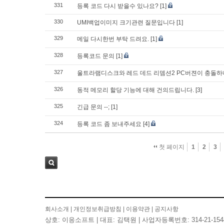
331
등록 코드 다시 받을수 있나요?
[1]
330
UMI백업이미지 크기관련 질문입니다
[1]
329
메일 다시한번 부탁 드려요.
[1]
328
등록코드 문의
[1]
327
울트라램디스크와 레드 데드 리뎀션2 PC버젼이 충돌
326
동적 메모리 할당 기능에 대해 건의드립니다.
[3]
325
긴급 문의 --;
[1]
324
등록 코드 좀 보내주세요
[4]
첫 페이지
1
2
3
검색
회사소개
|
개인정보취급방침
|
이용약관
|
공지사항
상호: 이응소프트 | 대표: 김택원 | 사업자등록번호: 314-21-154