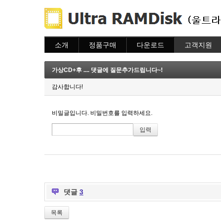
소개
정품구매
다운로드
고객지원
소개
주문하기
다운로드
도움말
주문조회
자주묻는질문
가상CD+후 .... 댓글에 질문추가드립니다~!
이용안내
질문하기
감사합니다!
비밀글입니다. 비밀번호를 입력하세요.
댓글
3
목록