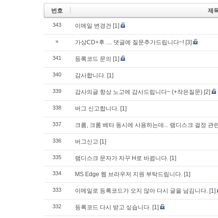
번호
제
343
이메일 변경건
[1]
»
가상CD+후 .... 댓글에 질문추가드립니다~!
[3]
341
등록코드 문의
[1]
340
감사합니다.
[1]
339
감사의글 항상 노고에 감사드립니다~ (+작은질문)
[2]
338
버그 신고합니다.
[1]
337
크롬, 크롬 베타 동시에 사용하는데... 램디스크 걸정 관
336
버그신고
[1]
335
램디스크 문자가 자꾸 H로 바뀝니다.
[1]
334
MS Edge 웹 브라우저 지원 부탁드립니다.
[1]
333
이메일로 등록코드가 오지 않아 다시 글을 남김니다.
[1]
332
등록코드 다시 받고 싶습니다.
[1]