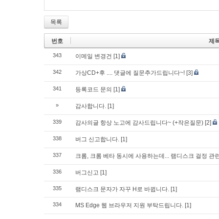
목록
번호
제
343
이메일 변경건
[1]
342
가상CD+후 .... 댓글에 질문추가드립니다~!
[3]
341
등록코드 문의
[1]
»
감사합니다.
[1]
339
감사의글 항상 노고에 감사드립니다~ (+작은질문)
[2]
338
버그 신고합니다.
[1]
337
크롬, 크롬 베타 동시에 사용하는데... 램디스크 걸정 관
336
버그신고
[1]
335
램디스크 문자가 자꾸 H로 바뀝니다.
[1]
334
MS Edge 웹 브라우저 지원 부탁드립니다.
[1]