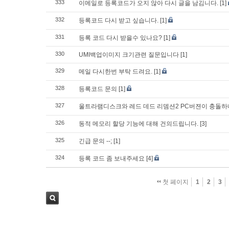
333
이메일로 등록코드가 오지 않아 다시 글을 남김니다.
[1]
332
등록코드 다시 받고 싶습니다.
[1]
331
등록 코드 다시 받을수 있나요?
[1]
330
UMI백업이미지 크기관련 질문입니다
[1]
329
메일 다시한번 부탁 드려요.
[1]
328
등록코드 문의
[1]
327
울트라램디스크와 레드 데드 리뎀션2 PC버젼이 충돌
326
동적 메모리 할당 기능에 대해 건의드립니다.
[3]
325
긴급 문의 --;
[1]
324
등록 코드 좀 보내주세요
[4]
첫 페이지
1
2
3
검색