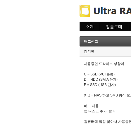
소개
정품구매
소개
주문하기
주문조회
버그신고
이용안내
김기복
사용중인 드라이브 상황이
C = SSD (PCI 슬롯)
D = HDD (SATA 단자)
E = SSD (USB 단자)
X~Z = NAS 하고 SMB 방식 
버그 내용
램 디스크 추가 할때.
컴퓨터애 직접 꽃아서 사용중인 