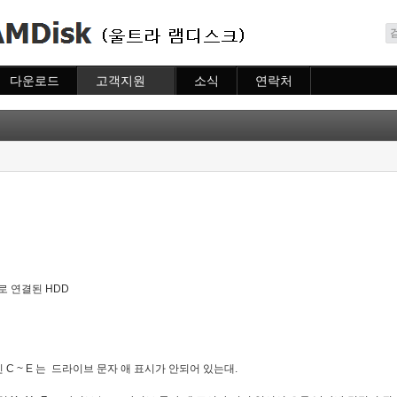
메뉴 건너뛰기
다운로드
고객지원
소식
연락처
다운로드
도움말
소식
연락처
자주묻는질문
질문하기
으로 연결된 HDD
C ~ E 는 드라이브 문자 애 표시가 안되어 있는대.