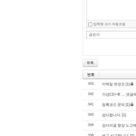
입력창 크기 자동조절
글쓴이
목록
번호
343
이메일 변경건
[1]
342
가상CD+후 .... 댓
341
등록코드 문의
[1]
340
감사합니다.
[1]
339
감사의글 항상 노고에
338
버그 신고합니다.
[1]