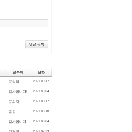
구
모
음
건
너
뛰
기
댓글 등록
글쓴이
날짜
2021.09.17
문성철
2021.09.04
감사합니다!
2021.08.17
문의자
2021.08.10
응원
2021.08.04
감사합니다
2021.07.23
김경민