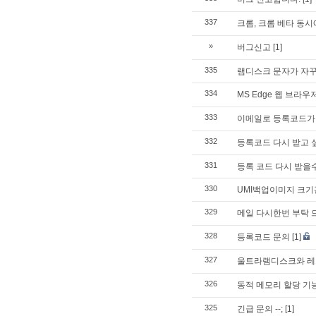
337
크롬, 크롬 베타 동시
»
버그신고
[1]
335
램디스크 문자가 자꾸
334
MS Edge 웹 브라
333
이메일로 등록코드가 
332
등록코드 다시 받고 
331
등록 코드 다시 받을
330
UMI백업이미지 크
329
메일 다시한번 부탁 
328
등록코드 문의
[1]
327
울트라램디스크와 레드
326
동적 메모리 할당 기
325
긴급 문의 --;
[1]