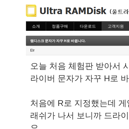
소개
정품구매
다운로드
고객지원
소개
주문하기
다운로드
도움말
주문조회
자주묻는질문
램디스크 문자가 자꾸 H로 바뀝니다.
이용안내
질문하기
Elr
오늘 처음 체험판 받아서 
라이버 문자가 자꾸 H로 
처음에 R로 지정했는데 게
래쉬가 나서 보니까 드라이
요.