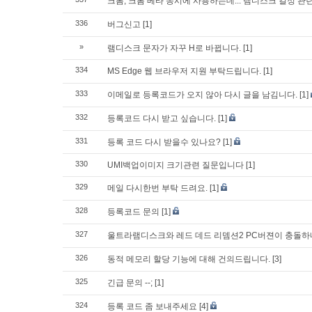
크롬, 크롬 베타 동시에 사용하는데... 램디스크 걸정 관
336
버그신고
[1]
»
램디스크 문자가 자꾸 H로 바뀝니다.
[1]
334
MS Edge 웹 브라우저 지원 부탁드립니다.
[1]
333
이메일로 등록코드가 오지 않아 다시 글을 남김니다.
[1]
332
등록코드 다시 받고 싶습니다.
[1]
331
등록 코드 다시 받을수 있나요?
[1]
330
UMI백업이미지 크기관련 질문입니다
[1]
329
메일 다시한번 부탁 드려요.
[1]
328
등록코드 문의
[1]
327
울트라램디스크와 레드 데드 리뎀션2 PC버젼이 충돌
326
동적 메모리 할당 기능에 대해 건의드립니다.
[3]
325
긴급 문의 --;
[1]
324
등록 코드 좀 보내주세요
[4]