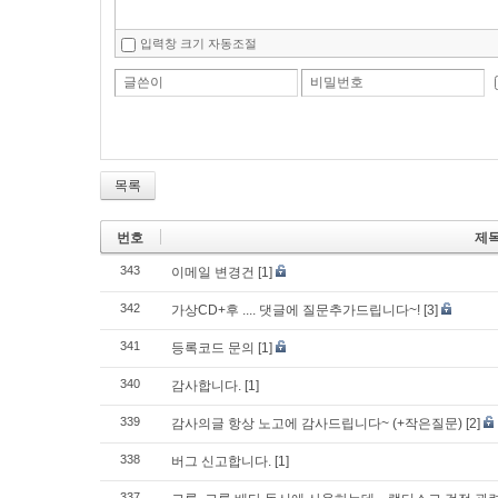
입력창 크기 자동조절
글쓴이
비밀번호
목록
번호
제
343
이메일 변경건
[1]
342
가상CD+후 .... 댓글에 질문추가드립니다~!
[3]
341
등록코드 문의
[1]
340
감사합니다.
[1]
339
감사의글 항상 노고에 감사드립니다~ (+작은질문)
[2]
338
버그 신고합니다.
[1]
337