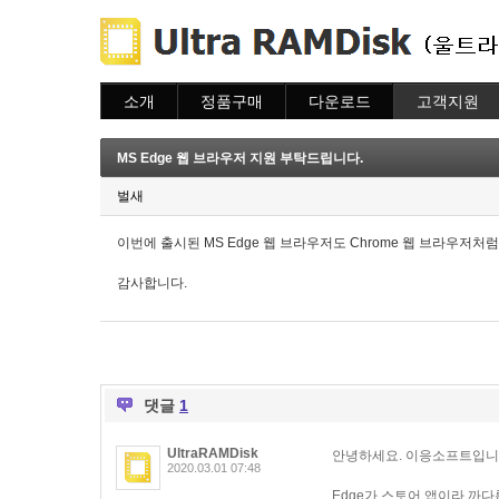
소개
정품구매
다운로드
고객지원
소개
주문하기
다운로드
도움말
주문조회
자주묻는질문
MS Edge 웹 브라우저 지원 부탁드립니다.
이용안내
질문하기
벌새
이번에 출시된 MS Edge 웹 브라우저도 Chrome 웹 브라우
감사합니다.
댓글
1
UltraRAMDisk
안녕하세요. 이응소프트입니
2020.03.01 07:48
Edge가 스토어 앱이라 까다