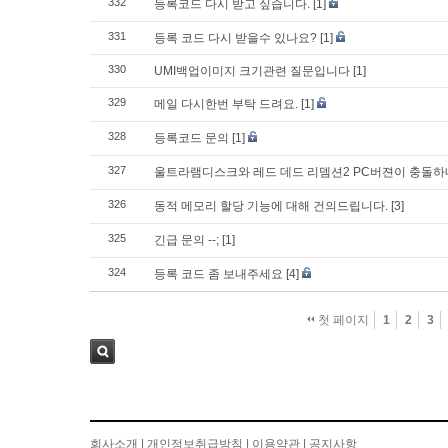
332
등록코드 다시 받고 싶습니다.
[1]
331
등록 코드 다시 받을수 있나요?
[1]
330
UMI백업이미지 크기관련 질문입니다
[1]
329
메일 다시한번 부탁 드려요.
[1]
328
등록코드 문의
[1]
327
울트라램디스크와 레드 데드 리뎀션2 PC버젼이 충돌
326
동적 메모리 할당 기능에 대해 건의드립니다.
[3]
325
긴급 문의 --;
[1]
324
등록 코드 좀 보내주세요
[4]
첫 페이지
1
2
3
검색
회사소개
|
개인정보취급방침
|
이용약관
|
공지사항