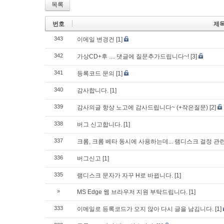
목록
번호
제
343
이메일 변경건
[1]
342
가상CD+후 .... 댓글에 질문추가드립니다~!
[3]
341
등록코드 문의
[1]
340
감사합니다.
[1]
339
감사의글 항상 노고에 감사드립니다~ (+작은질문)
[2]
338
버그 신고합니다.
[1]
337
크롬, 크롬 베타 동시에 사용하는데... 램디스크 걸정 관
336
버그신고
[1]
335
램디스크 문자가 자꾸 H로 바뀝니다.
[1]
»
MS Edge 웹 브라우저 지원 부탁드립니다.
[1]
333
이메일로 등록코드가 오지 않아 다시 글을 남김니다.
[1]