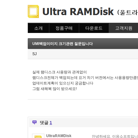
소개
정품구매
다운로드
고객지원
소개
주문하기
다운로드
도움말
주문조회
자주묻는질문
UMI백업이미지 크기관련 질문입니다
이용안내
질문하기
SJ
실제 램디스크 사용량과 관계없이
램디스크전체가 백업되는데 요거 차기 버전에서는 사용용량만큼
업데이트계획이 있으신지 궁금합니다
그럼 새해복 많이 받으세요!
댓글
1
UltraRAMDisk
안녕하세요. 이응소프트입니