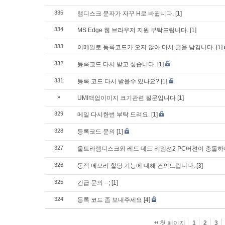
335
램디스크 문자가 자꾸 H로 바뀝니다.
[1]
334
MS Edge 웹 브라우저 지원 부탁드립니다.
[1]
333
이메일로 등록코드가 오지 않아 다시 글을 남김니다.
[1]
332
등록코드 다시 받고 싶습니다.
[1]
331
등록 코드 다시 받을수 있나요?
[1]
»
UMI백업이미지 크기관련 질문입니다
[1]
329
메일 다시한번 부탁 드려요.
[1]
328
등록코드 문의
[1]
327
울트라램디스크와 레드 데드 리뎀션2 PC버젼이 충돌
326
동적 메모리 할당 기능에 대해 건의드립니다.
[3]
325
긴급 문의 --;
[1]
324
등록 코드 좀 보내주세요
[4]
첫 페이지
1
2
3