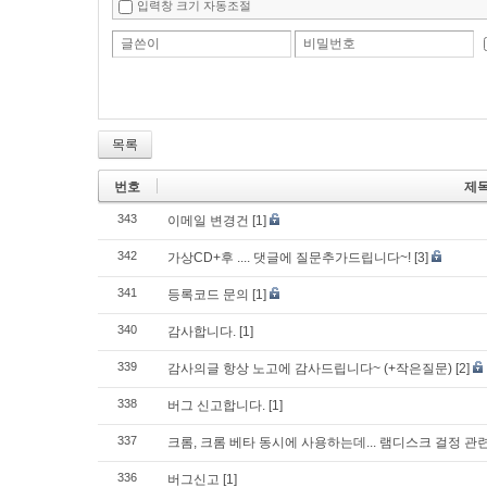
입력창 크기 자동조절
글쓴이
비밀번호
목록
번호
제
343
이메일 변경건
[1]
342
가상CD+후 .... 댓글에 질문추가드립니다~!
[3]
341
등록코드 문의
[1]
340
감사합니다.
[1]
339
감사의글 항상 노고에 감사드립니다~ (+작은질문)
[2]
338
버그 신고합니다.
[1]
337
크롬, 크롬 베타 동시에 사용하는데... 램디스크 걸정 관
336
버그신고
[1]