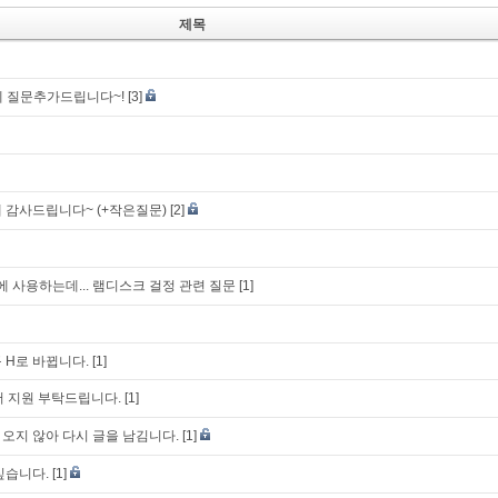
제목
글에 질문추가드립니다~!
[3]
 감사드립니다~ (+작은질문)
[2]
에 사용하는데... 램디스크 걸정 관련 질문
[1]
 H로 바뀝니다.
[1]
우저 지원 부탁드립니다.
[1]
오지 않아 다시 글을 남김니다.
[1]
싶습니다.
[1]