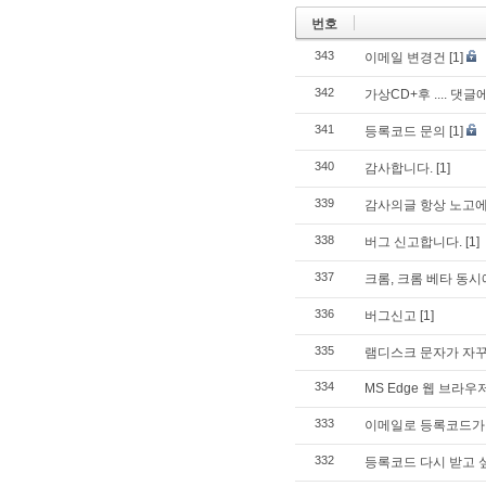
번호
343
이메일 변경건
[1]
342
가상CD+후 .... 댓
341
등록코드 문의
[1]
340
감사합니다.
[1]
339
감사의글 항상 노고에
338
버그 신고합니다.
[1]
337
크롬, 크롬 베타 동시
336
버그신고
[1]
335
램디스크 문자가 자꾸
334
MS Edge 웹 브라
333
이메일로 등록코드가 
332
등록코드 다시 받고 