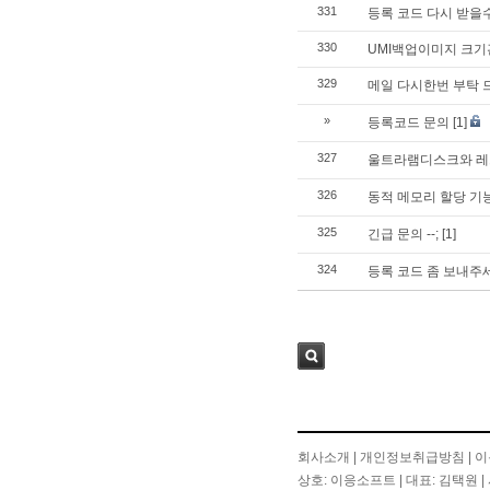
331
등록 코드 다시 받을
330
UMI백업이미지 크
329
메일 다시한번 부탁 
»
등록코드 문의
[1]
327
울트라램디스크와 레드
326
동적 메모리 할당 기
325
긴급 문의 --;
[1]
324
등록 코드 좀 보내주
검색
회사소개
|
개인정보취급방침
|
이
상호: 이응소프트 | 대표: 김택원 | 