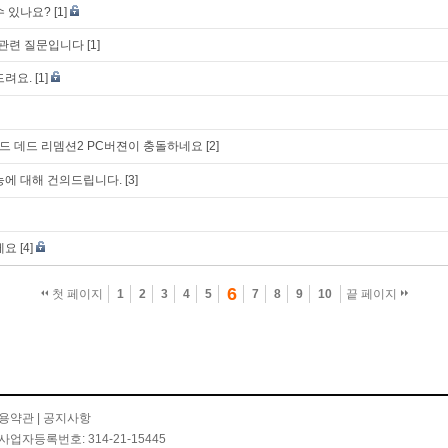
수 있나요?
[1]
기관련 질문입니다
[1]
드려요.
[1]
 데드 리뎀션2 PC버젼이 충돌하네요
[2]
능에 대해 건의드립니다.
[3]
세요
[4]
6
첫 페이지
1
2
3
4
5
7
8
9
10
끝 페이지
용약관
|
공지사항
사업자등록번호: 314-21-15445