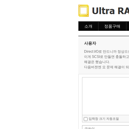
소개
정품구매
소개
주문하기
주문조회
사용자
이용안내
Direct I/O로 만드니까 정
이게 SCSI로 만들면 충돌하
해결은 했습니다.
다음버젼엔 요 문제 해결이 
입력창 크기 자동조절
글쓴이