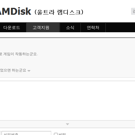
메뉴 건너뛰기
다운로드
고객지원
소식
연락처
다운로드
도움말
소식
연락처
자주묻는질문
질문하기
상으로 게임이 작동하는군요.
고
되었으면 하는군요 ㅠ
비밀번호
비밀